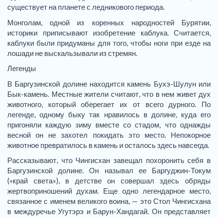
существует на планете с ледникового периода.
Монголам, одной из коренных народностей Бурятии,
историки приписывают изобретение каблука. Считается,
каблуки были придуманы для того, чтобы ноги при езде на
лошади не выскальзывали из стремян.
Легенды
В Баргузинской долине находится камень Бухэ-Шулун или
Бык-камень. Местные жители считают, что в нем живет дух
животного, который оберегает их от всего дурного. По
легенде, одному быку так нравилось в долине, куда его
пригоняли каждую зиму вместе со стадом, что однажды
весной он не захотел покидать это место. Непокорное
животное превратилось в камень и осталось здесь навсегда.
Рассказывают, что Чингисхан завещал похоронить себя в
Баргузинской долине. Он называл ее Баргуджин-Токум
(»край света»), в детстве он совершал здесь обряды
жертвоприношений духам. Еще одно легендарное место,
связанное с именем великого воина, — это Стол Чингисхана
в междуречье Угутэрэ и Барун-Хандагай. Он представляет