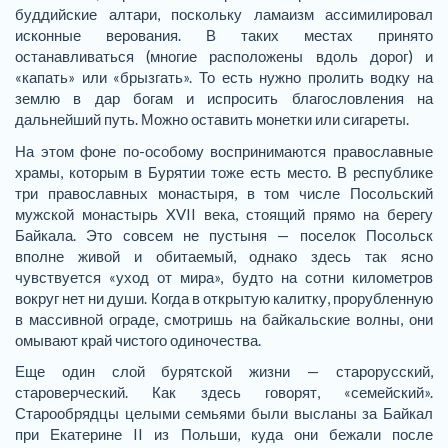
буддийские алтари, поскольку ламаизм ассимилировал
исконные верования. В таких местах принято
останавливаться (многие расположены вдоль дорог) и
«капать» или «брызгать». То есть нужно пролить водку на
землю в дар богам и испросить благословления на
дальнейший путь. Можно оставить монетки или сигареты.
На этом фоне по-особому воспринимаются православные
храмы, которым в Бурятии тоже есть место. В республике
три православных монастыря, в том числе Посольский
мужской монастырь XVII века, стоящий прямо на берегу
Байкала. Это совсем не пустыня — поселок Посольск
вполне живой и обитаемый, однако здесь так ясно
чувствуется «уход от мира», будто на сотни километров
вокруг нет ни души. Когда в открытую калитку, прорубленную
в массивной ограде, смотришь на байкальские волны, они
омывают край чистого одиночества.
Еще один слой бурятской жизни — старорусский,
староверческий. Как здесь говорят, «семейский».
Старообрядцы целыми семьями были высланы за Байкал
при Екатерине II из Польши, куда они бежали после