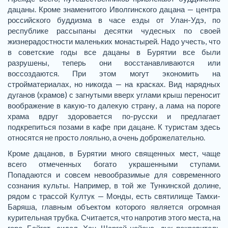
дацаны. Кроме знаменитого Иволгинского дацана — центра
российского буддизма в часе езды от Улан-Удэ, по
республике рассыпаны десятки чудесных по своей
жизнерадостности маленьких монастырей. Надо учесть, что
в советские годы все дацаны в Бурятии все были
разрушены, теперь они восстанавливаются или
воссоздаются. При этом могут экономить на
стройматериалах, но никогда — на красках. Вид нарядных
дуганов (храмов) с загнутыми вверх углами крыш переносит
воображение в какую-то далекую страну, а лама на пороге
храма вдруг здоровается по-русски и предлагает
подкрепиться позами в кафе при дацане. К туристам здесь
относятся не просто лояльно, а очень доброжелательно.
Кроме дацанов, в Бурятии много священных мест, чаще
всего отмеченных богато украшенными ступами.
Попадаются и совсем невообразимые для современного
сознания культы. Например, в той же Тункинской долине,
рядом с трассой Култук — Монды, есть святилище Тамхи-
Баряша, главным объектом которого является огромная
курительная трубка. Считается, что напротив этого места, на