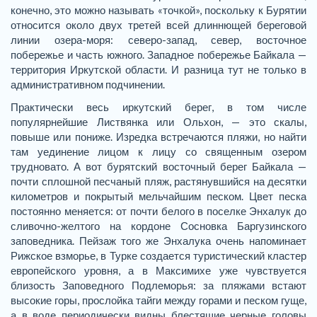
конечно, это можно называть «точкой», поскольку к Бурятии
относится около двух третей всей длиннющей береговой
линии озера-моря: северо-запад, север, восточное
побережье и часть южного. Западное побережье Байкала —
территория Иркутской области. И разница тут не только в
административном подчинении.
Практически весь иркутский берег, в том числе
популярнейшие Листвянка или Ольхон, — это скалы,
повыше или пониже. Изредка встречаются пляжи, но найти
там уединение лицом к лицу со священным озером
трудновато. А вот бурятский восточный берег Байкала —
почти сплошной песчаный пляж, растянувшийся на десятки
километров и покрытый мельчайшим песком. Цвет песка
постоянно меняется: от почти белого в поселке Энхалук до
сливочно-желтого на кордоне Сосновка Баргузинского
заповедника. Пейзаж того же Энхалука очень напоминает
Рижское взморье, в Турке создается туристический кластер
европейского уровня, а в Максимихе уже чувствуется
близость Заповедного Подлеморья: за пляжами встают
высокие горы, прослойка тайги между горами и песком гуще,
а в воде периодически видны блестящие черные головы