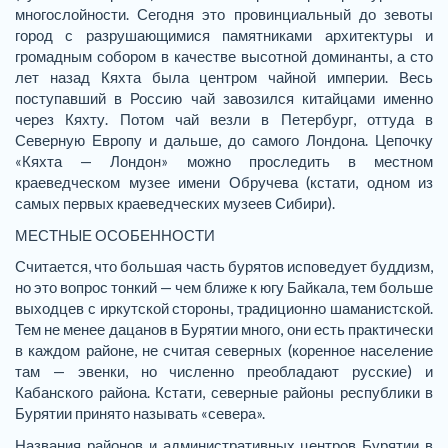
многослойности. Сегодня это провинциальный до зевоты
город с разрушающимися памятниками архитектуры и
громадным собором в качестве высотной доминанты, а сто
лет назад Кяхта была центром чайной империи. Весь
поступавший в Россию чай завозился китайцами именно
через Кяхту. Потом чай везли в Петербург, оттуда в
Северную Европу и дальше, до самого Лондона. Цепочку
«Кяхта — Лондон» можно проследить в местном
краеведческом музее имени Обручева (кстати, одном из
самых первых краеведческих музеев Сибири).
МЕСТНЫЕ ОСОБЕННОСТИ
Считается, что большая часть бурятов исповедует буддизм,
но это вопрос тонкий — чем ближе к югу Байкала, тем больше
выходцев с иркутской стороны, традиционно шаманистской.
Тем не менее дацанов в Бурятии много, они есть практически
в каждом районе, не считая северных (коренное население
там — эвенки, но численно преобладают русские) и
Кабанского района. Кстати, северные районы республики в
Бурятии принято называть «севера».
Названия районов и административных центров Бурятии в