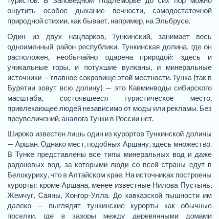
туристов. В Заповедном Подлеморье до сих пор можно
ощутить особое дыхание вечности, самодостаточной
природной стихии, как бывает, например, на Эльбрусе.
Один из двух нацпарков, Тункинский, занимает весь
одноименный район республики. Тункинская долина, где он
расположен, необычайно одарена природой: здесь и
уникальные горы, и потухшие вулканы, и минеральные
источники — главное сокровище этой местности. Тунка (так в
Бурятии зовут всю долину) — это Кавминводы сибирского
масштаба, состоявшееся туристическое место,
привлекающее людей независимо от моды или рекламы. Без
преувеличений, аналога Тунки в России нет.
Широко известен лишь один из курортов Тункинской долины
— Аршан. Однако мест, подобных Аршану, здесь множество.
В Тунке представлены все типы минеральных вод и даже
радоновых вод, за которыми люди со всей страны едут в
Белокуриху, что в Алтайском крае. На источниках построены
курорты: кроме Аршана, менее известные Нилова Пустынь,
Жемчуг, Саяны, Хонгор-Улла. До кавказской пышности им
далеко — выглядят тункинские курорты как обычные
поселки, где в зазоры между деревянными домами