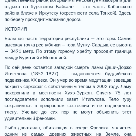
Единственный район, который мы не советуем выбирать для
отдыха на бурятском Байкале — это часть Кабанского
района ближе к Иркутску (окрестности села Тонхой). Здесь
по берегу проходит железная дорога.
ИСТОРИЯ
Большая часть территории республики — это горы. Самая
высокая точка республики — гора Мунку-Сардык, ее высота
— 3491 метр. По этому горному хребту проходит граница
между Бурятией и Монголией.
По сей день остается загадкой смерть ламы Даши-Доржо
Итигэлова (1852–1927) — выдающегося буддийского
подвижника XX века. Он умер во время медитации, завещав
вскрыть саркофаг с собственным телом в 2002 году. Ламу
похоронили в местности Хухэ-Зурхэн. Спустя 75 лет
последователи исполнили завет Итигэлова. Тело гуру
сохранилось в прекрасном состоянии и не подверглось
тлену. Ученые до сих пор не могут объяснить этот
удивительный феномен.
Рыба-даватачан, обитающая в озере Фролиха, является
одним из самых древних животных на Земле, она