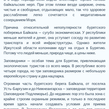
байкальских нерп. При этом пляжи везде широкие, очень
чистые и свободные, отдыхающих мало, так что здоровое
расслабление легко сочетается с медитативным
созерцанием Моря.
Причина относительной непопулярности бурятского
побережья Байкала — сугубо экономическая. У республики
меньше жителей и денег, она уступает соседу по развитию
транспорта и всей инфраструктуры. Однако жители
Иркутской области колоннами едут на отдых в Бурятию.
Потому что людей меньше, природа чище, а цены ниже.
Заповедники — особая тема для Бурятии, привлекающая
экологических туристов со всего мира. В республике всего
четыре города, но три заповедника размером с небольшую
европейскую страну и два нацпарка.
Огромная часть бурятского берега Байкала, от поселка
Усть-Баргузин и до Нижнеангарска — заповедная территория
(Заповедное Подлеморье). До недавних пор это была зона с
крайне строгим охранным режимом, и только в последнее
время здесь начали создавать условия для приема