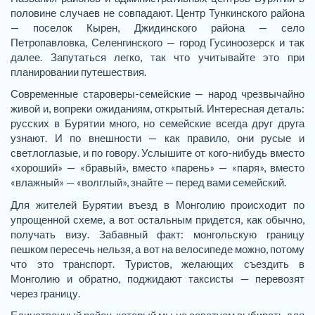
половине случаев не совпадают. Центр Тункинского района
— поселок Кырен, Джидинского района — село
Петропавловка, Селенгинского — город Гусиноозерск и так
далее. Запутаться легко, так что учитывайте это при
планировании путешествия.
Современные староверы-семейские — народ чрезвычайно
живой и, вопреки ожиданиям, открытый. Интересная деталь:
русских в Бурятии много, но семейские всегда друг друга
узнают. И по внешности — как правило, они русые и
светлоглазые, и по говору. Услышите от кого-нибудь вместо
«хороший» — «бравый», вместо «парень» — «паря», вместо
«влажный» — «волглый», знайте — перед вами семейский.
Для жителей Бурятии въезд в Монголию происходит по
упрощенной схеме, а вот остальным придется, как обычно,
получать визу. Забавный факт: монгольскую границу
пешком пересечь нельзя, а вот на велосипеде можно, потому
что это транспорт. Туристов, желающих съездить в
Монголию и обратно, поджидают таксисты — перевозят
через границу.