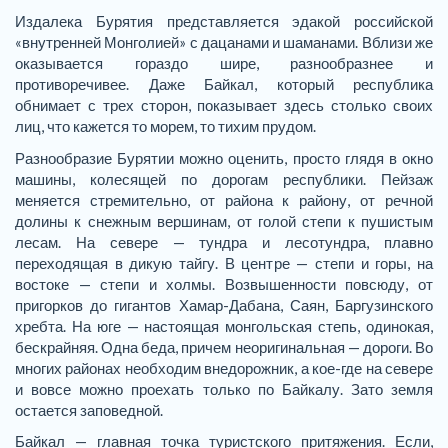
Издалека Бурятия представляется эдакой российской
«внутренней Монголией» с дацанами и шаманами. Вблизи же
оказывается гораздо шире, разнообразнее и
противоречивее. Даже Байкал, который республика
обнимает с трех сторон, показывает здесь столько своих
лиц, что кажется то морем, то тихим прудом.
Разнообразие Бурятии можно оценить, просто глядя в окно
машины, колесящей по дорогам республики. Пейзаж
меняется стремительно, от района к району, от речной
долины к снежным вершинам, от голой степи к пушистым
лесам. На севере — тундра и лесотундра, плавно
переходящая в дикую тайгу. В центре — степи и горы, на
востоке — степи и холмы. Возвышенности повсюду, от
пригорков до гигантов Хамар-Дабана, Саян, Баргузинского
хребта. На юге — настоящая монгольская степь, одинокая,
бескрайняя. Одна беда, причем неоригинальная — дороги. Во
многих районах необходим внедорожник, а кое-где на севере
и вовсе можно проехать только по Байкалу. Зато земля
остается заповедной.
Байкал — главная точка туристского притяжения. Если,