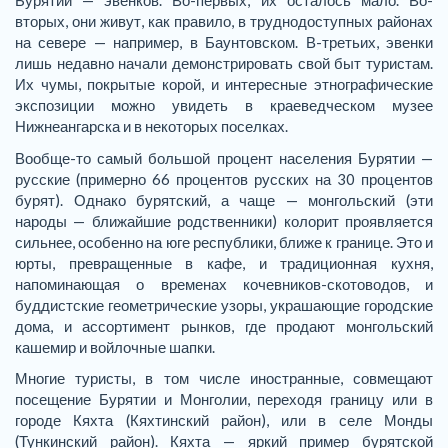
Бурятии — эвенков. Во-первых, их осталось мало. Во-
вторых, они живут, как правило, в труднодоступных районах
на севере — например, в Баунтовском. В-третьих, эвенки
лишь недавно начали демонстрировать свой быт туристам.
Их чумы, покрытые корой, и интересные этнографические
экспозиции можно увидеть в краеведческом музее
Нижнеангарска и в некоторых поселках.
Вообще-то самый большой процент населения Бурятии —
русские (примерно 66 процентов русских на 30 процентов
бурят). Однако бурятский, а чаще — монгольский (эти
народы — ближайшие родственники) колорит проявляется
сильнее, особенно на юге республики, ближе к границе. Это и
юрты, превращенные в кафе, и традиционная кухня,
напоминающая о временах кочевников-скотоводов, и
буддистские геометрические узоры, украшающие городские
дома, и ассортимент рынков, где продают монгольский
кашемир и войлочные шапки.
Многие туристы, в том числе иностранные, совмещают
посещение Бурятии и Монголии, переходя границу или в
городе Кяхта (Кяхтинский район), или в селе Монды
(Тункинский район). Кяхта — яркий пример бурятской