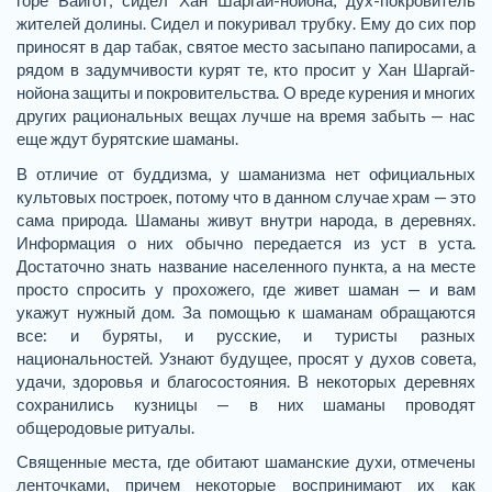
горе Байгот, сидел Хан Шаргай-нойона, дух-покровитель
жителей долины. Сидел и покуривал трубку. Ему до сих пор
приносят в дар табак, святое место засыпано папиросами, а
рядом в задумчивости курят те, кто просит у Хан Шаргай-
нойона защиты и покровительства. О вреде курения и многих
других рациональных вещах лучше на время забыть — нас
еще ждут бурятские шаманы.
В отличие от буддизма, у шаманизма нет официальных
культовых построек, потому что в данном случае храм — это
сама природа. Шаманы живут внутри народа, в деревнях.
Информация о них обычно передается из уст в уста.
Достаточно знать название населенного пункта, а на месте
просто спросить у прохожего, где живет шаман — и вам
укажут нужный дом. За помощью к шаманам обращаются
все: и буряты, и русские, и туристы разных
национальностей. Узнают будущее, просят у духов совета,
удачи, здоровья и благосостояния. В некоторых деревнях
сохранились кузницы — в них шаманы проводят
общеродовые ритуалы.
Священные места, где обитают шаманские духи, отмечены
ленточками, причем некоторые воспринимают их как