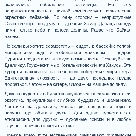
вклинились небольшие гостиницы. Но эту
непритязательность с лихвой компенсирует великолепие
окрестных пейзажей. По одну сторону — неприступные
Саянские горы, по другую — древний Хамар-Дабан, а между
ними только небо и полоса долины. Разве что Байкал
далеко.
Но если вы хотите совместить — сидеть в бассейне теплой
минеральной воды и любоваться Байкалом — щедрая
Бурятия предоставит и такую возможность. Пожалуйте на
Дзелинду, Гоуджекит, мыс Котельниковский или Хакусы. Эти
курорты находятся на северном побережье моря-озера.
Единственная сложность — до двух последних трудно
добраться. Летом — на катере, зимой — на машине по льду.
Даже на курортах в Бурятии ощущается та самая азиатская
экзотика, причудливый симбиоз буддизма и шаманизма.
Ленточки на деревьях, монастыри, священные горы и
поляны, где обитают духи… Для одних туристов это
этнография, для других — духовные поиски, и в любом
случае — причина приехать сюда.
Прежде всего, путешественников привлекают буддийские