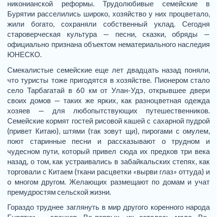
никонианской реформы. Трудолюбивые семейские в
Бурятии расселились широко, хозяйство у них процветало,
жили богато, сохраняли собственный уклад. Сегодня
староверческая культура — песни, сказки, обряды —
официально признана объектом нематериального наследия
ЮНЕСКО.
Смекалистые семейские еще лет двадцать назад поняли,
что туристы тоже пригодятся в хозяйстве. Пионером стало
село Тарбагатай в 60 км от Улан-Удэ, открывшее двери
своих домов — таких же ярких, как разноцветная одежда
хозяев — для любопытствующих путешественников.
Семейские кормят гостей рисовой кашей с сахарной пудрой
(привет Китаю), штями (так зовут щи), пирогами с омулем,
поют старинные песни и рассказывают о трудном и
чудесном пути, который привел сюда их предков три века
назад, о том, как устраивались в забайкальских степях, как
торговали с Китаем (ткани расцветки «вырви глаз» оттуда) и
о многом другом. Желающих размещают по домам и учат
премудростям сельской жизни.
Гораздо труднее заглянуть в мир другого коренного народа