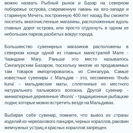
можно назвать Рыбный рынок и Базар на северном
побережье острова, современную гавань на юго-западе и
старинную Мечеть, построенную 400 лет назад. Вы сможете
посетить многочисленные магазины, расположенные вдоль
главных дорог острова, или просто отдохнуть в одном из
небольших парков, разбитых вокруг города.
Большинство сувенирных магазинов расположены в
северном конце одной из главных магистралей Мале -
Чаандани Магу. Раньше это место называлось
Сингапурским Базаром, поскольку многие из продаваемых
там товаров импортировались из Сингапура. Самые
известные сувениры с Мальдив - это, несомненно ’thudu
kuna’ - мальдивские маты, сплетенные из местного
натурального пальмового волокна. Другой сувенир -
миниатюрные деревянные ’dhonis’ - традиционные рыбацкие
лодки, которые можно встретить везде на Мальдивах.
Выбирая себе сувенир, помните, что вывоз из страны
изделий из черепахового панциря, черных кораллов, раковин
жемчужных устриц и красных кораллов запрещен.