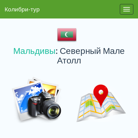
Колибри-тур
Пере
Мальдивы
: Северный Мале
Атолл