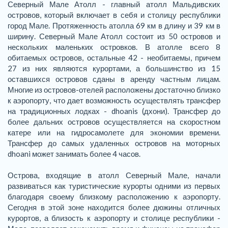
Северный Мале Атолл - главный атолл Мальдивских
островов, который включает в себя и столицу республики
город Мале. Протяженность атолла 69 км в длину и 39 км в
ширину. Северный Мале Атолл состоит из 50 островов и
нескольких маленьких островков. В атолле всего 8
обитаемых островов, остальные 42 - необитаемы, причем
27 из них являются курортами, а большинство из 15
оставшихся островов сданы в аренду частным лицам.
Многие из островов-отелей расположены достаточно близко
к аэропорту, что дает возможность осуществлять трансфер
на традиционных лодках - dhoanis (дхони). Трансфер до
более дальних островов осуществляется на скоростном
катере или на гидросамолете для экономии времени.
Трансфер до самых удаленных островов на моторных
dhoani может занимать более 4 часов.
Острова, входящие в атолл Северный Мале, начали
развиваться как туристические курорты одними из первых
благодаря своему близкому расположению к аэропорту.
Сегодня в этой зоне находится более дюжины отличных
курортов, а близость к аэропорту и столице республики -