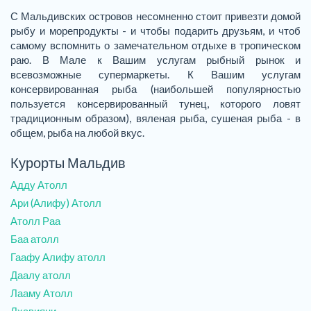
С Мальдивских островов несомненно стоит привезти домой
рыбу и морепродукты - и чтобы подарить друзьям, и чтоб
самому вспомнить о замечательном отдыхе в тропическом
раю. В Мале к Вашим услугам рыбный рынок и
всевозможные супермаркеты. К Вашим услугам
консервированная рыба (наибольшей популярностью
пользуется консервированный тунец, которого ловят
традиционным образом), вяленая рыба, сушеная рыба - в
общем, рыба на любой вкус.
Курорты Мальдив
Адду Атолл
Ари (Алифу) Атолл
Атолл Раа
Баа атолл
Гаафу Алифу атолл
Даалу атолл
Лааму Атолл
Лхавияни