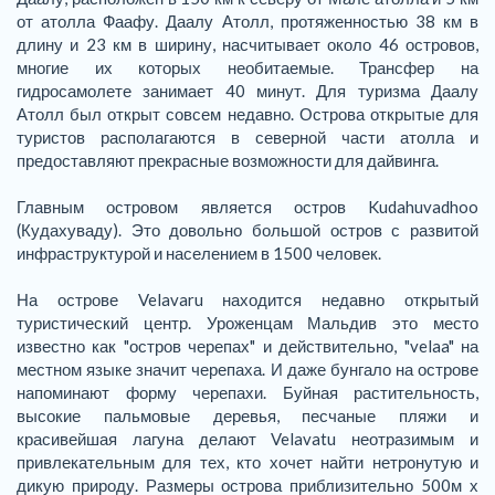
от атолла Фаафу. Даалу Атолл, протяженностью 38 км в
длину и 23 км в ширину, насчитывает около 46 островов,
многие их которых необитаемые. Трансфер на
гидросамолете занимает 40 минут. Для туризма Даалу
Атолл был открыт совсем недавно. Острова открытые для
туристов располагаются в северной части атолла и
предоставляют прекрасные возможности для дайвинга.
Главным островом является остров Kudahuvadhoo
(Кудахуваду). Это довольно большой остров с развитой
инфраструктурой и населением в 1500 человек.
На острове Velavaru находится недавно открытый
туристический центр. Уроженцам Мальдив это место
известно как "остров черепах" и действительно, "velaa" на
местном языке значит черепаха. И даже бунгало на острове
напоминают форму черепахи. Буйная растительность,
высокие пальмовые деревья, песчаные пляжи и
красивейшая лагуна делают Velavatu неотразимым и
привлекательным для тех, кто хочет найти нетронутую и
дикую природу. Размеры острова приблизительно 500м х