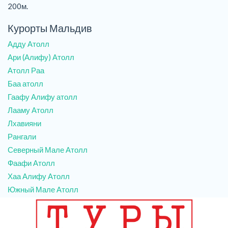
200м.
Курорты Мальдив
Адду Атолл
Ари (Алифу) Атолл
Атолл Раа
Баа атолл
Гаафу Алифу атолл
Лааму Атолл
Лхавияни
Рангали
Северный Мале Атолл
Фаафи Атолл
Хаа Алифу Атолл
Южный Мале Атолл