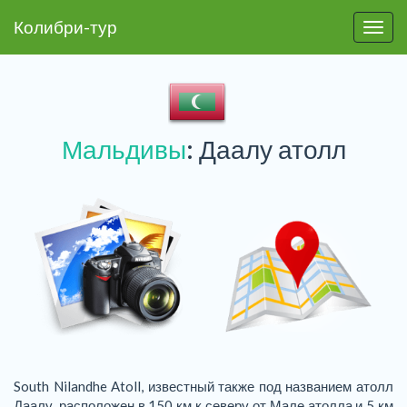
Колибри-тур
Пере
Мальдивы
: Даалу атолл
South Nilandhe Atoll, известный также под названием атолл
Даалу, расположен в 150 км к северу от Мале атолла и 5 км