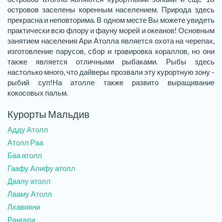
островов заселены коренным населением. Природа здесь
прекрасна и неповторима. В одном месте Вы можете увидеть
практически всю флору и фауну морей и океанов! Основным
занятием населения Ари Атолла является охота на черепах,
изготовление парусов, сбор и гравировка кораллов, но они
также является отличными рыбаками. Рыбы здесь
настолько много, что дайверы прозвали эту курортную зону -
рыбий суп!На атолле также развито выращивание
кокосовых пальм.
Курорты Мальдив
Адду Атолл
Атолл Раа
Баа атолл
Гаафу Алифу атолл
Даалу атолл
Лааму Атолл
Лхавияни
Рангали