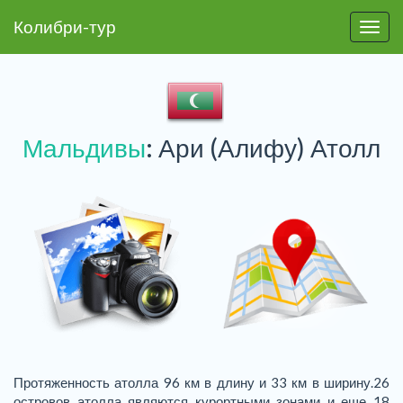
Колибри-тур
Пере
Мальдивы
: Ари (Алифу) Атолл
Протяженность атолла 96 км в длину и 33 км в ширину.26
островов атолла являются курортными зонами и еще 18