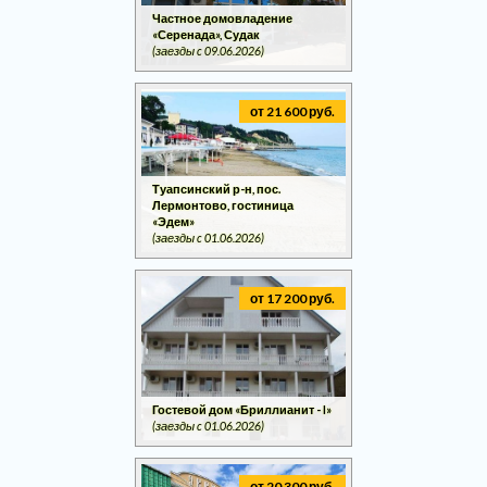
Частное домовладение
«Серенада», Судак
(заезды c 09.06.2026)
от 21 600 руб.
Туапсинский р-н, пос.
Лермонтово, гостиница
«Эдем»
(заезды c 01.06.2026)
от 17 200 руб.
Гостевой дом «Бриллианит - I»
(заезды c 01.06.2026)
от 20 300 руб.