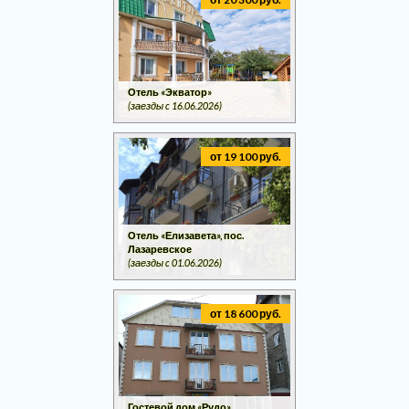
Отель «Экватор»
(заезды c 16.06.2026)
от 19 100 руб.
Отель «Елизавета», пос.
Лазаревское
(заезды c 01.06.2026)
от 18 600 руб.
Гостевой дом «Рудо»