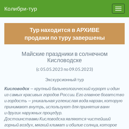
Колибри-тур
Пере
Тур находится в АРХИВЕ
продажи по туру завершены
Майские праздники в солнечном
Кисловодске
(c 05.05.2023 по 09.05.2023)
Экскурсионный тур
Кисловодск
— крупный бальнеологический курорт и один
из самых красивых городов России. Его главное богатство
и гордость — уникальная углекислая вода нарзан, которую
принимают внутрь, используют для принятия ванн
и других наружных процедур.
Достоинствами Кисловодска являются чистейший
горный воздух, мягкий климат и обилие солнца, которое