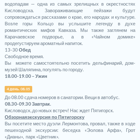
водопадам — одна из самых зрелищных в окрестностях
Кисловодска. Завораживающие пейзажи будут
сопровождаться рассказами о крае, его народах и культуре.
Возле горы Кольцо вы услышите легенду в духе
романтических мифов Кавказа. Мы также заглянем на
Карачаевское подворье, а в «Чайном домике»
продегустируем ароматный напиток.
13-30
Обед
Свободное время.
Вы можете самостоятельно посетить дельфинарий, дом-
музей Шаляпина, погулять по городу.
18.00-19.00 – Ужин
4 день. 08.05
До 08.00 сдача номеров в санатории. Вещи в автобус.
08.30-09.30 Завтрак.
Кисловодск, до новых встреч! Нас ждет Пятигорск.
Обзорная
экскурсия по Пятигорску
Вы посетите место дуэли Лермонтова, провал, также в ходе
пешеходной экскурсии: беседка «Эолова Арфа», Грот
«Дианы», парк «Цветник».