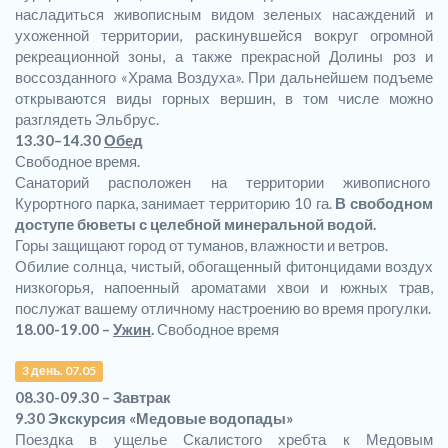
насладиться живописным видом зеленых насаждений и
ухоженной территории, раскинувшейся вокруг огромной
рекреационной зоны, а также прекрасной Долины роз и
воссозданного «Храма Воздуха». При дальнейшем подъеме
открываются виды горных вершин, в том числе можно
разглядеть Эльбрус.
13.30–14.30
Обед
Свободное время.
Санаторий расположен на территории живописного
Курортного парка, занимает территорию 10 га.
В свободном
доступе бюветы с целебной минеральной водой.
Горы защищают город от туманов, влажности и ветров.
Обилие солнца, чистый, обогащенный фитонцидами воздух
низкогорья, напоенный ароматами хвои и южных трав,
послужат вашему отличному настроению во время прогулки.
18.00-19.00 –
Ужин
.
Свободное время
3 день. 07.05
08.30-09.30 – Завтрак
9.30 Экскурсия «Медовые водопады»
Поездка в ущелье Скалистого хребта к Медовым