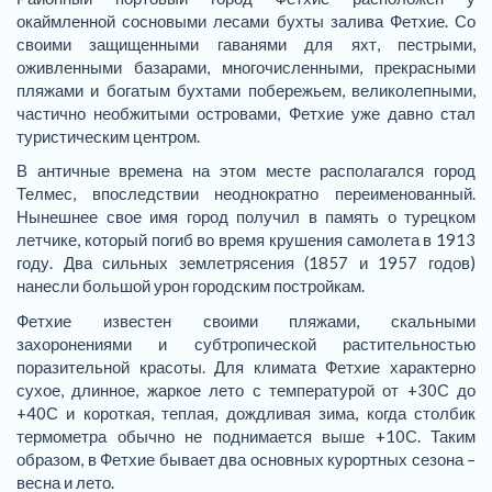
окаймленной сосновыми лесами бухты залива Фетхие. Со
своими защищенными гаванями для яхт, пестрыми,
оживленными базарами, многочисленными, прекрасными
пляжами и богатым бухтами побережьем, великолепными,
частично необжитыми островами, Фетхие уже давно стал
туристическим центром.
В античные времена на этом месте располагался город
Телмес, впоследствии неоднократно переименованный.
Нынешнее свое имя город получил в память о турецком
летчике, который погиб во время крушения самолета в 1913
году. Два сильных землетрясения (1857 и 1957 годов)
нанесли большой урон городским постройкам.
Фетхие известен своими пляжами, скальными
захоронениями и субтропической растительностью
поразительной красоты. Для климата Фетхие характерно
сухое, длинное, жаркое лето с температурой от +30С до
+40С и короткая, теплая, дождливая зима, когда столбик
термометра обычно не поднимается выше +10С. Таким
образом, в Фетхие бывает два основных курортных сезона –
весна и лето.