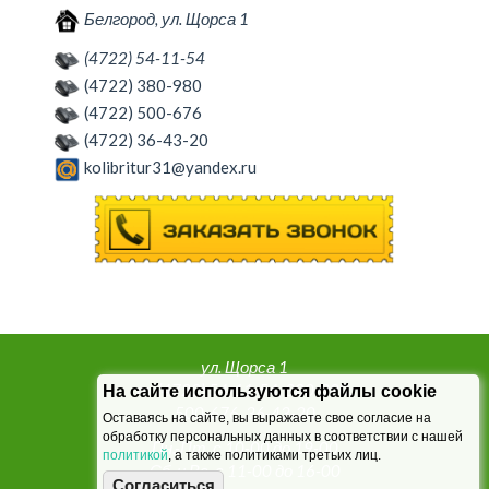
Белгород, ул. Щорса 1
(4722) 54-11-54
(4722) 380-980
(4722) 500-676
(4722) 36-43-20
kolibritur31@yandex.ru
ул. Щорса 1
т. (4722) 54-11-54, 380-980,
На сайте используются файлы cookie
500-676, 36-43-20
Оставаясь на сайте, вы выражаете свое согласие на
обработку персональных данных в соответствии с нашей
Пн.-Пт. с 10-00 до 19-00
политикой
, а также политиками третьих лиц.
Сб. и Вс. с 11-00 до 16-00
Согласиться