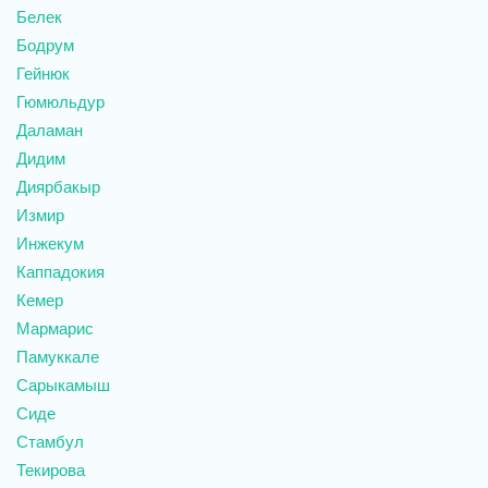
Белек
Бодрум
Гейнюк
Гюмюльдур
Даламан
Дидим
Диярбакыр
Измир
Инжекум
Каппадокия
Кемер
Мармарис
Памуккале
Сарыкамыш
Сиде
Стамбул
Текирова