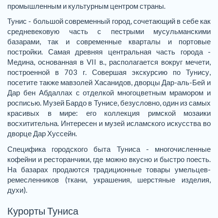
промышленным и культурным центром страны.
Тунис - большой современный город, сочетающий в себе как
средневековую часть с пестрыми мусульманскими
базарами, так и современные кварталы и портовые
постройки. Самая древняя центральная часть города -
Медина, основанная в VII в., располагается вокруг мечети,
построенной в 703 г. Совершая экскурсию по Тунису,
посетите также мавзолей Хасанидов, дворцы Дар-аль-Бей и
Дар бен Абдаллах с отделкой многоцветным мрамором и
росписью. Музей Бардо в Тунисе, безусловно, один из самых
красивых в мире: его коллекция римской мозаики
восхитительна. Интересен и музей исламского искусства во
дворце Дар Хуссейн.
Специфика городского быта Туниса - многочисленные
кофейни и ресторанчики, где можно вкусно и быстро поесть.
На базарах продаются традиционные товары умельцев-
ремесленников (ткани, украшения, шерстяные изделия,
духи).
Курорты Туниса