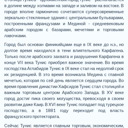
в долине между холмами на западе и заливом на востоке. В
городе вполне гармонично сочетаются суперсовременные
зеркально-стеклянные здания с центральными бульварами,
построенными французами и Мединой - средневековым
арабским городом с базарами, мечетями и торговыми
лавочками.
Город был основан финикийцами еще в IX веке до н.э., но
долгое время находился в тени влиятельного Карфагена.
Только после арабского захвата и разрушения Карфагена в
конце VII века Тунис приобрел важное значение. Во время
господства Аглабидов Тунис в IX веке стал на недолгий срок
их резиденцией. В это время возникала Медина с главной
мечетью, которая по сей день является сердцем города. Во
время правления династии Хафсидов Тунис стал столицей и
важным торговым центром Арабского Запада. В XV веке
город достиг пика своего могущества, превосходя в своем
развитии даже Каир. В XVI веке Тунис попадает под турецкое
господство, а в 1881 году переходит под власть
французского протектората.
Сейчас Тунис является главным торговым, экономическим,