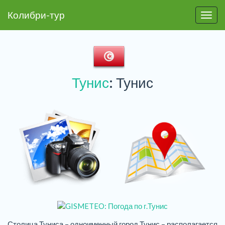
Колибри-тур
Пере
Тунис
: Тунис
Столица Туниса – одноименный город Тунис – располагается