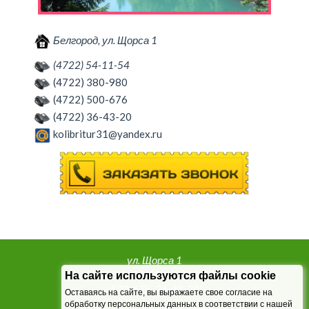
Белгород, ул. Щорса 1
(4722) 54-11-54
(4722) 380-980
(4722) 500-676
(4722) 36-43-20
kolibritur31@yandex.ru
ул. Щорса 1
т. (4722) 54-11-54, 380-980,
На сайте используются файлы cookie
500-676, 36-43-20
Оставаясь на сайте, вы выражаете свое согласие на
обработку персональных данных в соответствии с нашей