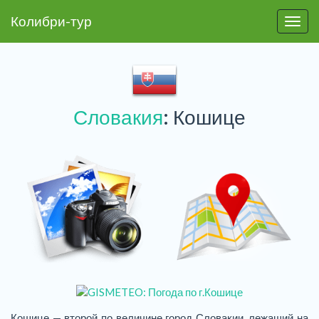
Колибри-тур
Пере
Словакия
: Кошице
Кошице — второй по величине город Словакии, лежащий на