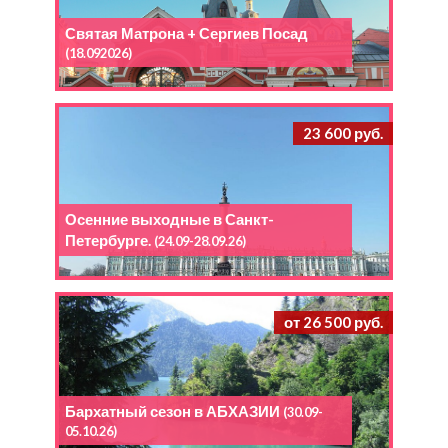
Святая Матрона + Сергиев Посад
(18.092026)
23 600 руб.
Осенние выходные в Санкт-
Петербурге.
(24.09-28.09.26)
от 26 500 руб.
Бархатный сезон в АБХАЗИИ
(30.09-
05.10.26)