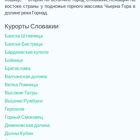
востоке страны у подножья горного массива Чьерна Гора в
долине реки Горнад.
Курорты Словакии
Банска Штявница
Банска-Бистрица
Бардеевские купеле
Бойнице
Братислава
Валчанская долина
Велка Ломница
Высокие Татры
Вышние Ружбахи
Герлахов
Горный Смоковец
Деменовская долина
Долны Кубин