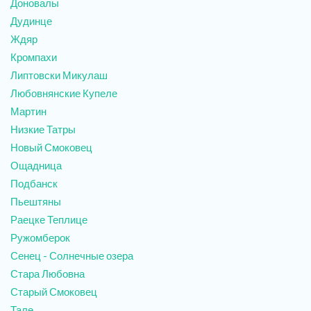
Доновалы
Дудинце
Ждяр
Кромпахи
Липтовски Микулаш
Любовнянские Купеле
Мартин
Низкие Татры
Новый Смоковец
Ощадница
Подбанск
Пьештяны
Раецке Теплице
Ружомберок
Сенец - Солнечные озера
Стара Любовна
Старый Смоковец
Тале