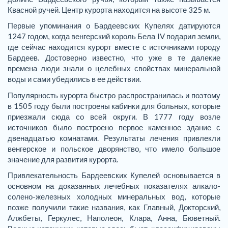
Квасной ручей. Центр курорта находится на высоте 325 м.
Первые упоминания о Бардеевских Купелях датируются
1247 годом, когда венгерский король Бела IV подарил земли,
где сейчас находится курорт вместе с источниками городу
Бардеев. Достоверно известно, что уже в те далекие
времена люди знали о целебных свойствах минеральной
воды и сами убедились в ее действии.
Популярность курорта быстро распространилась и поэтому
в 1505 году были построены кабинки для больных, которые
приезжали сюда со всей округи. В 1777 году возле
источников было построено первое каменное здание с
двенадцатью комнатами. Результаты лечения привлекли
венгерское и польское дворянство, что имело большое
значение для развития курорта.
Привлекательность Бардеевских Купелей основывается в
основном на доказанных лечебных показателях алкало-
солено-железных холодных минеральных вод, которые
позже получили такие названия, как Главный, Докторский,
Алжбеты, Геркулес, Наполеон, Клара, Анна, Бюветный.