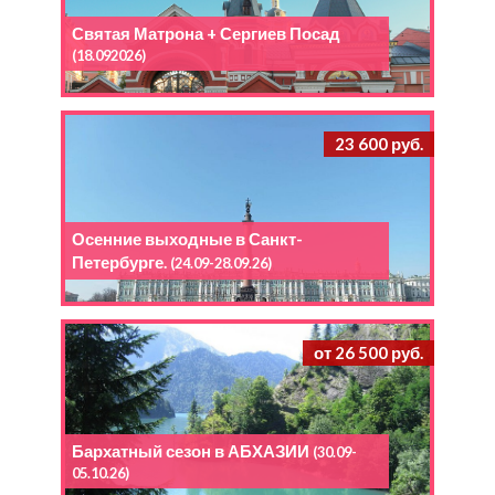
Святая Матрона + Сергиев Посад
(18.092026)
23 600 руб.
Осенние выходные в Санкт-
Петербурге.
(24.09-28.09.26)
от 26 500 руб.
Бархатный сезон в АБХАЗИИ
(30.09-
05.10.26)