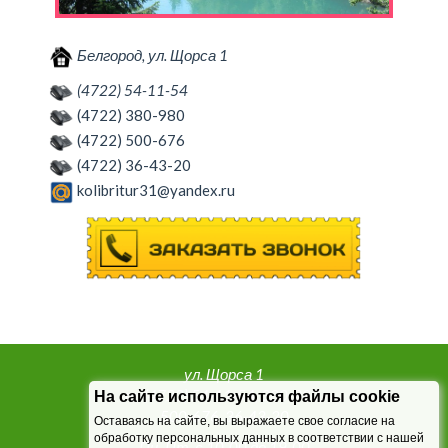
Белгород, ул. Щорса 1
(4722) 54-11-54
(4722) 380-980
(4722) 500-676
(4722) 36-43-20
kolibritur31@yandex.ru
ул. Щорса 1
т. (4722) 54-11-54, 380-980,
На сайте используются файлы cookie
500-676, 36-43-20
Оставаясь на сайте, вы выражаете свое согласие на
обработку персональных данных в соответствии с нашей
Пн.-Пт. с 10-00 до 19-00