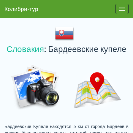
Колибри-тур
Пере
Словакия
: Бардеевские купеле
Бардеевские Купеле находятся 5 км от города Бардеев в
долине Бардеевского ручья, который также называется