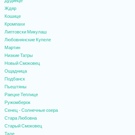
Дудинце
Ждяр
Кошице
Кромпахи
Липтовски Микулаш
Любовнянские Купеле
Мартин
Низкие Татры
Новый Смоковец
Ощадница
Подбанск
Пьештяны
Раецке Теплице
Ружомберок
Сенец - Солнечные озера
Стара Любовна
Старый Смоковец
Тале