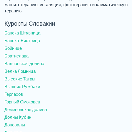
магнитотерапию, ингаляции, фототерапию и климатическую
терапию.
Курорты Словакии
Банска Штявница
Банска-Бистрица
Бойнице
Братислава
Валчанская долина
Велка Ломница
Высокие Татры
Вышние Ружбахи
Герлахов
Горный Смоковец
Деменовская долина
Долны Кубин
Доновалы