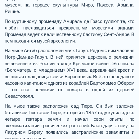
музеем, на террасе скульптуры Миро, Пажеса, Армана,
Ришье.
По куртинному променаду Амираль де Грасс гуляют те, кто
любит наслаждаться прекрасными морскими видами.
Променад ведет к величественному бастиону Сент-Андре. В
нём находится музей археологии.
На мысе Антиб расположен маяк Гаруп. Рядом с ним часовня
Нотр-Дам-де-Гаруп. В ней хранятся церковные реликвии,
вывезенные из России в ходе Крымской войны. Это икона
«Богоматерь с младенцем» XVI века, деревянный крест и
вышитая плащаница семьи Воронцовых. Всё это передано в
часовню капитаном одного из кораблей Бартоломео Обером
— он спас реликвии от пожара в одной из церквей
Севастополя.
На мысе также расположен сад Тюре. Он был заложен
ботаником Гюставом Тюре, который в 1857 году купил здесь
четыре гектара земли и начал свои опыты по
акклиматизации тропических растений. Благодаря этому на
Лазурном Берегу появились австралийские эвкалипты и
многие виды пальм.