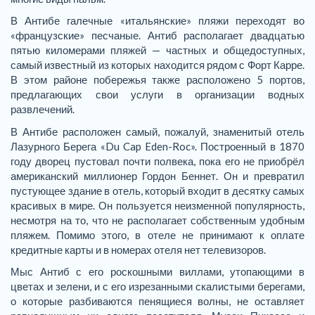
В Антибе галечные «итальянские» пляжи переходят во
«французские» песчаные. Антиб располагает двадцатью
пятью киломерами пляжей — частных и общедоступных,
самый известный из которых находится рядом с Форт Карре.
В этом районе побережья также расположено 5 портов,
предлагающих свои услуги в организации водных
развлечений.
В Антибе расположен самый, пожалуй, знаменитый отель
Лазурного Берега «Du Cap Eden-Roc». Построенный в 1870
году дворец пустовал почти полвека, пока его не приобрёл
американский миллионер Гордон Беннет. Он и превратил
пустующее здание в отель, который входит в десятку самых
красивых в мире. Он пользуется неизменной популярность,
несмотря на то, что не располагает собственным удобным
пляжем. Помимо этого, в отеле не принимают к оплате
кредитные карты и в номерах отеля нет телевизоров.
Мыс Антиб с его роскошными виллами, утопающими в
цветах и зелени, и с его изрезанными скалистыми берегами,
о которые разбиваются пенящиеся волны, не оставляет