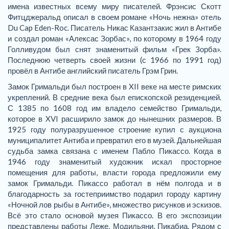
имена известных всему миру писателей. Фрэнсис Скотт
Фитцджеральд описал в своем романе «Ночь нежна» отель
Du Cap Eden-Roc. Писатель Никас Казантзакис жил в Антибе
и создал роман «Алексас Зорбас», по которому в 1964 году
Голливудом был снят знаменитый фильм «Грек Зорба».
Последнюю четверть своей жизни (с 1966 по 1991 год)
провёл в Антибе английский писатель Грэм Грин.
Замок Гримальди был построен в XII веке на месте римских
укреплений. В средние века был епископской резиденцией.
С 1385 по 1608 год им владело семейство Гримальди,
которое в XVI расширило замок до нынешних размеров. В
1925 году полуразрушенное строение купил с аукциона
муниципалитет Антиба и превратил его в музей. Дальнейшая
судьба замка связана с именем Пабло Пикассо. Когда в
1946 году знаменитый художник искал просторное
помещения для работы, власти города предложили ему
замок Гримальди. Пикассо работал в нём полгода и в
благодарность за гостеприимство подарил городу картину
«Ночной лов рыбы в Антибе», множество рисунков и эскизов.
Всё это стало основой музея Пикассо. В его экспозиции
представлены работы Леже, Модильяни, Пикабиа. Рядом с