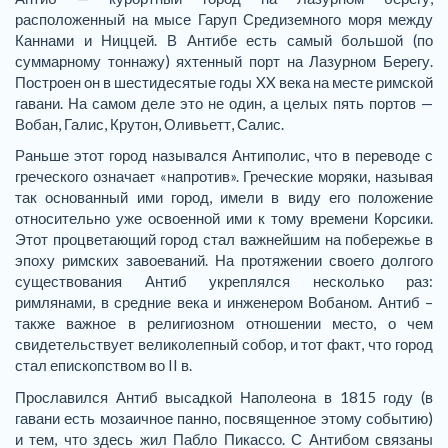
расположенный на мысе Гаруп Средиземного моря между
Каннами и Ниццей. В Антибе есть самый большой (по
суммарному тоннажу) яхтенный порт на Лазурном Берегу.
Построен он в шестидесятые годы XX века на месте римской
гавани. На самом деле это не один, а целых пять портов —
Вобан, Галис, Крутон, Оливьетт, Салис.
Раньше этот город назывался Антиполис, что в переводе с
греческого означает «напротив». Греческие моряки, называя
так основанный ими город, имели в виду его положение
относительно уже освоенной ими к тому времени Корсики.
Этот процветающий город стал важнейшим на побережье в
эпоху римских завоеваний. На протяжении своего долгого
существования Антиб укреплялся несколько раз:
римлянами, в средние века и инженером Вобаном. Антиб –
также важное в религиозном отношении место, о чем
свидетельствует великолепный собор, и тот факт, что город
стал епископством во II в.
Прославился Антиб высадкой Наполеона в 1815 году (в
гавани есть мозаичное панно, посвященное этому событию)
и тем, что здесь жил Пабло Пикассо. С Антибом связаны