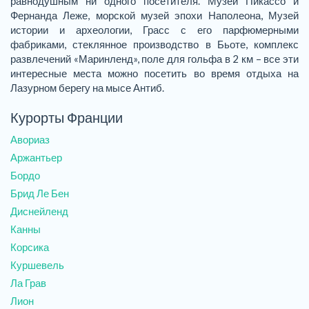
равнодушным ни одного посетителя. Музеи Пикассо и
Фернанда Леже, морской музей эпохи Наполеона, Музей
истории и археологии, Грасс с его парфюмерными
фабриками, стеклянное производство в Бьоте, комплекс
развлечений «Маринленд», поле для гольфа в 2 км – все эти
интересные места можно посетить во время отдыха на
Лазурном берегу на мысе Антиб.
Курорты Франции
Авориаз
Аржантьер
Бордо
Брид Ле Бен
Диснейленд
Канны
Корсика
Куршевель
Ла Грав
Лион