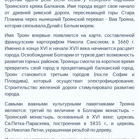
Троянского кряжа Балканов. Имя города ведет свое начало
от древней римской дороги, пересекающей горы Стара
Планина через нынешний Троянский перевал - Виа Трояна,
которая связывала Дунай с Белым морем.
Имя Троян впервые появляется на карте, составленной
французским картографом Никола Сансоном, в 1660 г.
Именно в конце XVI и начале XVII века начинается расцвет
города. Освобождение Болгарии от турков дает возможность
развития горных районов. Троянцы смогли за короткое время
превратить свой город в процветающий балканский город.
Троян становится третьим городов (после Софии и
Пловдива), который осуществил электрофицирование.
Строительство железной дороги стимулировало развитию
города.
Самыми важными культурными памятниками Трояна
являются: третий по величине в Болгарии монастырь –
Троянский монастырь, основанный в XVI веке; церковь
Св.Петка-Параскева, построенная в 1835 г., и церковь
Св.Николая Летни, украшенная резьбой по дереву.