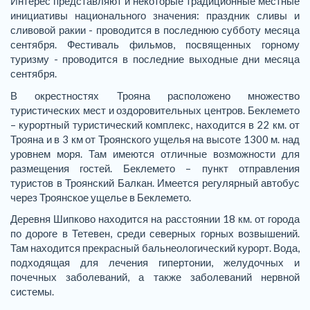
Интерес представляют и некоторые традиционные местные
инициативы национального значения: праздник сливы и
сливовой ракии - проводится в последнюю субботу месяца
сентября. Фестиваль фильмов, посвященных горному
туризму - проводится в последние выходные дни месяца
сентября.
В окрестностях Трояна расположено множество
туристических мест и оздоровительных центров. Беклемето
– курортный туристический комплекс, находится в 22 км. от
Трояна и в 3 км от Троянского ущелья на высоте 1300 м. над
уровнем моря. Там имеются отличные возможности для
размещения гостей. Беклемето – пункт отправления
туристов в Троянский Балкан. Имеется регулярный автобус
через Троянское ущелье в Беклемето.
Деревня Шипково находится на расстоянии 18 км. от города
по дороге в Тетевен, среди северных горных возвышений.
Там находится прекрасный бальнеологический курорт. Вода,
подходящая для лечения гипертонии, желудочных и
почечных заболеваний, а также заболеваний нервной
системы.