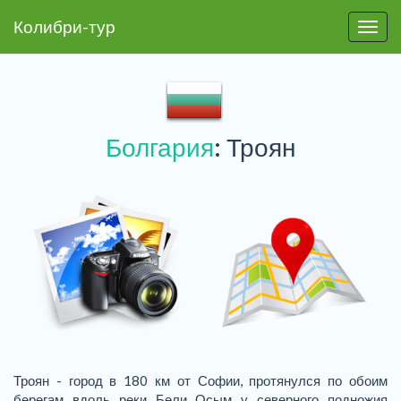
Колибри-тур
Пере
Болгария
: Троян
Троян - город в 180 км от Софии, протянулся по обоим
берегам вдоль реки Бели Осым у северного подножия