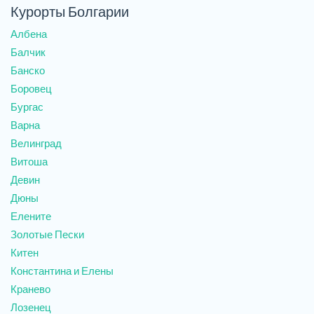
Курорты Болгарии
Албена
Балчик
Банско
Боровец
Бургас
Варна
Велинград
Витоша
Девин
Дюны
Елените
Золотые Пески
Китен
Константина и Елены
Кранево
Лозенец