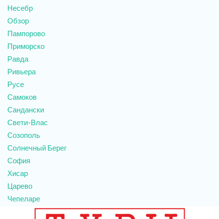
Несебр
Обзор
Пампорово
Приморско
Равда
Ривьера
Русе
Самоков
Сандански
Свети-Влас
Созополь
Солнечный Берег
София
Хисар
Царево
Чепеларе