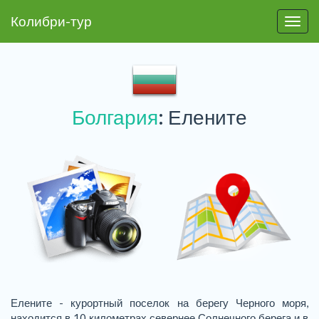
Колибри-тур
Пере
Болгария
: Елените
Елените - курортный поселок на берегу Черного моря,
находится в 10 километрах севернее Солнечного берега и в