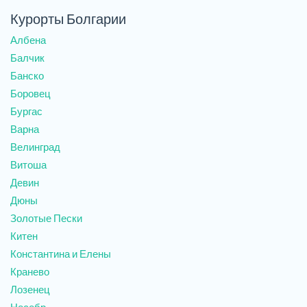
Курорты Болгарии
Албена
Балчик
Банско
Боровец
Бургас
Варна
Велинград
Витоша
Девин
Дюны
Золотые Пески
Китен
Константина и Елены
Кранево
Лозенец