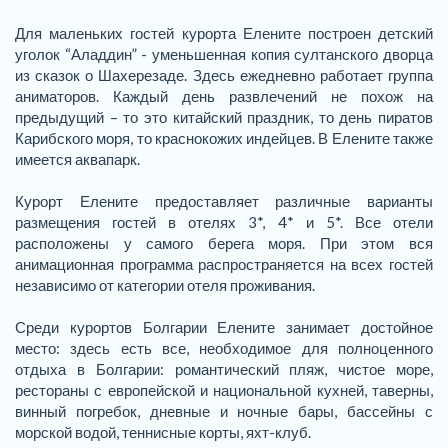
Для маленьких гостей курорта Елените построен детский
уголок “Аладдин” - уменьшенная копия султанского дворца
из сказок о Шахерезаде. Здесь ежедневно работает группа
аниматоров. Каждый день развлечений не похож на
предыдущий – то это китайский праздник, то день пиратов
Карибского моря, то краснокожих индейцев. В Елените также
имеется аквапарк.
Курорт Елените предоставляет различные варианты
размещения гостей в отелях 3*, 4* и 5*. Все отели
расположены у самого берега моря. При этом вся
анимационная программа распространяется на всех гостей
независимо от категории отеля проживания.
Среди курортов Болгарии Елените занимает достойное
место: здесь есть все, необходимое для полноценного
отдыха в Болгарии: романтический пляж, чистое море,
рестораны с европейской и национальной кухней, таверны,
винный погребок, дневные и ночные бары, бассейны с
морской водой, теннисные корты, яхт-клуб.