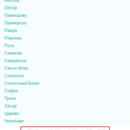
Несебр
Обзор
Пампорово
Приморско
Равда
Ривьера
Русе
Самоков
Сандански
Свети-Влас
Созополь
Солнечный Берег
София
Троян
Хисар
Царево
Чепеларе