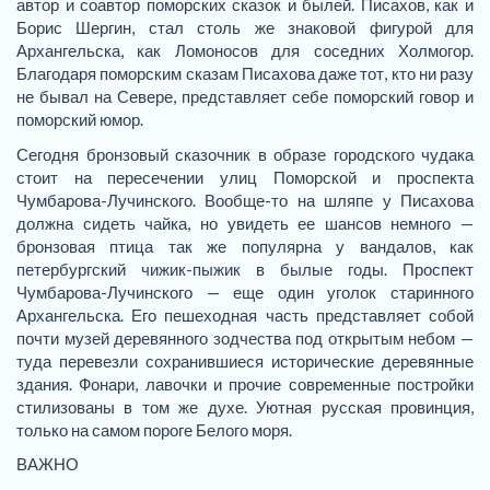
автор и соавтор поморских сказок и былей. Писахов, как и
Борис Шергин, стал столь же знаковой фигурой для
Архангельска, как Ломоносов для соседних Холмогор.
Благодаря поморским сказам Писахова даже тот, кто ни разу
не бывал на Севере, представляет себе поморский говор и
поморский юмор.
Сегодня бронзовый сказочник в образе городского чудака
стоит на пересечении улиц Поморской и проспекта
Чумбарова-Лучинского. Вообще-то на шляпе у Писахова
должна сидеть чайка, но увидеть ее шансов немного —
бронзовая птица так же популярна у вандалов, как
петербургский чижик-пыжик в былые годы. Проспект
Чумбарова-Лучинского — еще один уголок старинного
Архангельска. Его пешеходная часть представляет собой
почти музей деревянного зодчества под открытым небом —
туда перевезли сохранившиеся исторические деревянные
здания. Фонари, лавочки и прочие современные постройки
стилизованы в том же духе. Уютная русская провинция,
только на самом пороге Белого моря.
ВАЖНО