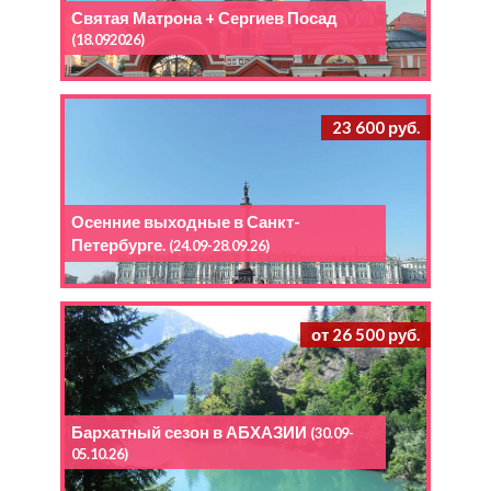
Святая Матрона + Сергиев Посад
(18.092026)
23 600 руб.
Осенние выходные в Санкт-
Петербурге.
(24.09-28.09.26)
от 26 500 руб.
Бархатный сезон в АБХАЗИИ
(30.09-
05.10.26)