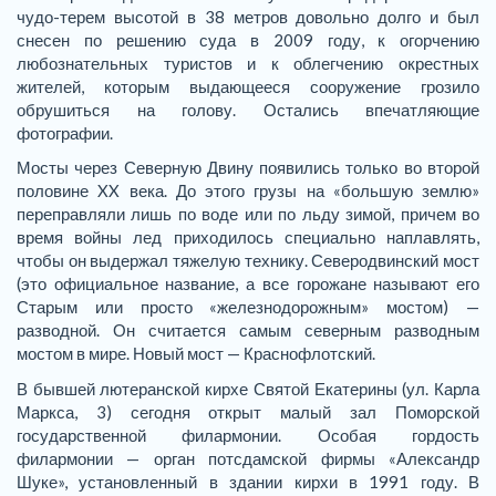
чудо-терем высотой в 38 метров довольно долго и был
снесен по решению суда в 2009 году, к огорчению
любознательных туристов и к облегчению окрестных
жителей, которым выдающееся сооружение грозило
обрушиться на голову. Остались впечатляющие
фотографии.
Мосты через Северную Двину появились только во второй
половине XX века. До этого грузы на «большую землю»
переправляли лишь по воде или по льду зимой, причем во
время войны лед приходилось специально наплавлять,
чтобы он выдержал тяжелую технику. Северодвинский мост
(это официальное название, а все горожане называют его
Старым или просто «железнодорожным» мостом) —
разводной. Он считается самым северным разводным
мостом в мире. Новый мост — Краснофлотский.
В бывшей лютеранской кирхе Святой Екатерины (ул. Карла
Маркса, 3) сегодня открыт малый зал Поморской
государственной филармонии. Особая гордость
филармонии — орган потсдамской фирмы «Александр
Шуке», установленный в здании кирхи в 1991 году. В