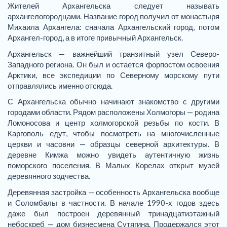
Жителей Архангельска следует называть
архангелогородцами. Название город получил от монастыря
Михаила Архангела: сначала Архангельский город, потом
Архангел-город, а в итоге привычный Архангельск.
Архангельск — важнейший транзитный узел Северо-
Западного региона. Он был и остается форпостом освоения
Арктики, все экспедиции по Северному морскому пути
отправлялись именно отсюда.
С Архангельска обычно начинают знакомство с другими
городами области. Рядом расположены Холмогоры — родина
Ломоносова и центр холмогорской резьбы по кости. В
Каргополь едут, чтобы посмотреть на многочисленные
церкви и часовни — образцы северной архитектуры. В
деревне Кимжа можно увидеть аутентичную жизнь
поморского поселения. В Малых Корелах открыт музей
деревянного зодчества.
Деревянная застройка — особенность Архангельска вообще
и Соломбалы в частности. В начале 1990-х годов здесь
даже был построен деревянный тринадцатиэтажный
небоскреб — дом бизнесмена Сутягина. Продержался этот