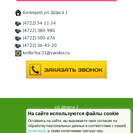
Белгород, ул. Щорса 1
(4722) 54-11-54
(4722) 380-980
(4722) 500-676
(4722) 36-43-20
kolibritur31@yandex.ru
ул. Щорса 1
т. (4722) 54-11-54, 380-980,
На сайте используются файлы cookie
500-676, 36-43-20
Оставаясь на сайте, вы выражаете свое согласие на
обработку персональных данных в соответствии с нашей
Пн.-Пт. с 10-00 до 19-00
политикой
, а также политиками третьих лиц.