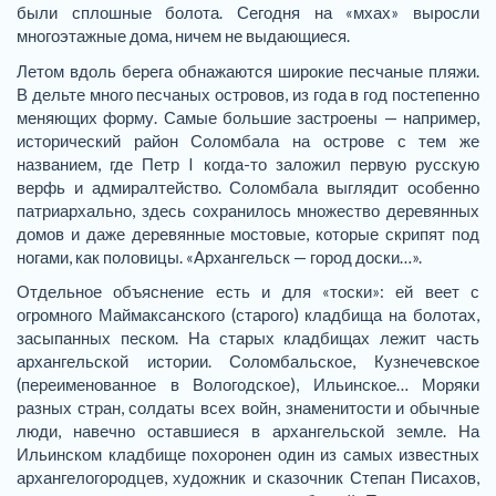
были сплошные болота. Сегодня на «мхах» выросли
многоэтажные дома, ничем не выдающиеся.
Летом вдоль берега обнажаются широкие песчаные пляжи.
В дельте много песчаных островов, из года в год постепенно
меняющих форму. Самые большие застроены — например,
исторический район Соломбала на острове с тем же
названием, где Петр I когда-то заложил первую русскую
верфь и адмиралтейство. Соломбала выглядит особенно
патриархально, здесь сохранилось множество деревянных
домов и даже деревянные мостовые, которые скрипят под
ногами, как половицы. «Архангельск — город доски…».
Отдельное объяснение есть и для «тоски»: ей веет с
огромного Маймаксанского (старого) кладбища на болотах,
засыпанных песком. На старых кладбищах лежит часть
архангельской истории. Соломбальское, Кузнечевское
(переименованное в Вологодское), Ильинское… Моряки
разных стран, солдаты всех войн, знаменитости и обычные
люди, навечно оставшиеся в архангельской земле. На
Ильинском кладбище похоронен один из самых известных
архангелогородцев, художник и сказочник Степан Писахов,