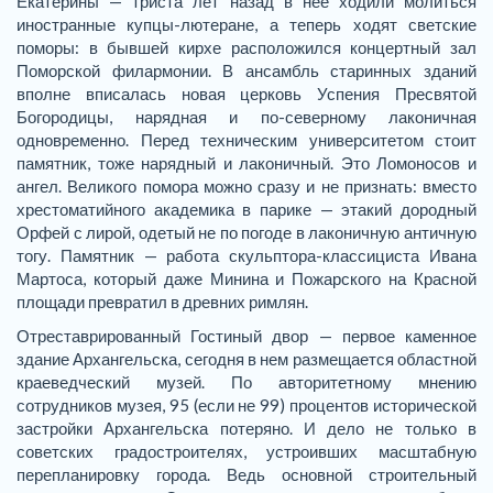
Екатерины — триста лет назад в нее ходили молиться
иностранные купцы-лютеране, а теперь ходят светские
поморы: в бывшей кирхе расположился концертный зал
Поморской филармонии. В ансамбль старинных зданий
вполне вписалась новая церковь Успения Пресвятой
Богородицы, нарядная и по-северному лаконичная
одновременно. Перед техническим университетом стоит
памятник, тоже нарядный и лаконичный. Это Ломоносов и
ангел. Великого помора можно сразу и не признать: вместо
хрестоматийного академика в парике — этакий дородный
Орфей с лирой, одетый не по погоде в лаконичную античную
тогу. Памятник — работа скульптора-классициста Ивана
Мартоса, который даже Минина и Пожарского на Красной
площади превратил в древних римлян.
Отреставрированный Гостиный двор — первое каменное
здание Архангельска, сегодня в нем размещается областной
краеведческий музей. По авторитетному мнению
сотрудников музея, 95 (если не 99) процентов исторической
застройки Архангельска потеряно. И дело не только в
советских градостроителях, устроивших масштабную
перепланировку города. Ведь основной строительный