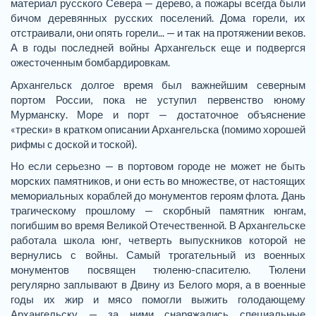
материал русского Севера — дерево, а пожары всегда были
бичом деревянных русских поселений. Дома горели, их
отстраивали, они опять горели... — и так на протяжении веков.
А в годы последней войны Архангельск еще и подвергся
ожесточенным бомбардировкам.
Архангельск долгое время был важнейшим северным
портом России, пока не уступил первенство юному
Мурманску. Море и порт — достаточное объяснение
«трески» в кратком описании Архангельска (помимо хорошей
рифмы с доской и тоской).
Но если серьезно — в портовом городе не может не быть
морских памятников, и они есть во множестве, от настоящих
мемориальных кораблей до монументов героям флота. Дань
трагическому прошлому — скорбный памятник юнгам,
погибшим во время Великой Отечественной. В Архангельске
работала школа юнг, четверть выпускников которой не
вернулись с войны. Самый трогательный из военных
монументов посвящен тюленю-спасителю. Тюлени
регулярно заплывают в Двину из Белого моря, а в военные
годы их жир и мясо помогли выжить голодающему
Архангельску — за ними снаряжались специальные