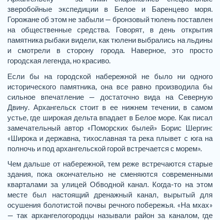
зверобойные экспедиции в Белое и Баренцево моря.
Горожане об этом не забыли — бронзовый тюлень поставлен
на общественные средства. Говорят, в день открытия
памятника рыбаки видели, как тюлени выбрались на льдины
и смотрели в сторону города. Наверное, это просто
городская легенда, но красиво.
Если бы на городской набережной не было ни одного
исторического памятника, она все равно производила бы
сильное впечатление — достаточно вида на Северную
Двину. Архангельск стоит в ее нижнем течении, в самом
устье, где широкая дельта впадает в Белое море. Как писал
замечательный автор «Поморских былей» Борис Шергин:
«Широка и державна, тихославная та река плывет с юга на
полночь и под архангельской горой встречается с морем».
Чем дальше от набережной, тем реже встречаются старые
здания, пока окончательно не сменяются современными
кварталами за улицей Обводной канал. Когда-то на этом
месте был настоящий дренажный канал, вырытый для
осушения болотистой почвы речного побережья. «На мхах»
— так архангелогородцы называли район за каналом, где