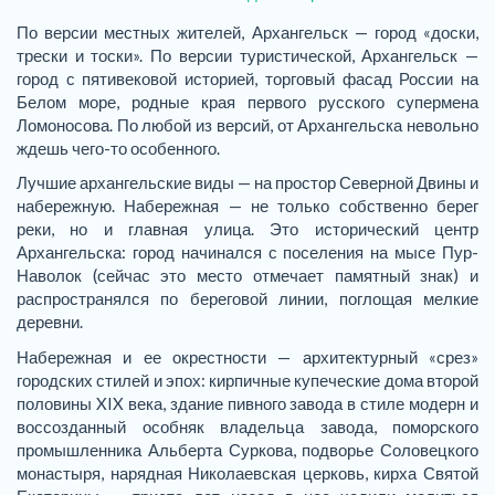
По версии местных жителей, Архангельск — город «доски,
трески и тоски». По версии туристической, Архангельск —
город с пятивековой историей, торговый фасад России на
Белом море, родные края первого русского супермена
Ломоносова. По любой из версий, от Архангельска невольно
ждешь чего-то особенного.
Лучшие архангельские виды — на простор Северной Двины и
набережную. Набережная — не только собственно берег
реки, но и главная улица. Это исторический центр
Архангельска: город начинался с поселения на мысе Пур-
Наволок (сейчас это место отмечает памятный знак) и
распространялся по береговой линии, поглощая мелкие
деревни.
Набережная и ее окрестности — архитектурный «срез»
городских стилей и эпох: кирпичные купеческие дома второй
половины XIX века, здание пивного завода в стиле модерн и
воссозданный особняк владельца завода, поморского
промышленника Альберта Суркова, подворье Соловецкого
монастыря, нарядная Николаевская церковь, кирха Святой