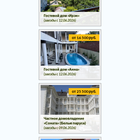
Гостевой дом «Ирэн»
(заезды c 12.06.2026)
от 16 500 руб.
Гостевой дом «Анна»
(заезды c 12.06.2026)
от 25 500 руб.
Частное домовладение
«Соната» (Белые паруса)
(заезды c 09.06.2026)