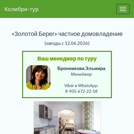
Колибри-тур
Пере
«Золотой Берег» частное домовладение
(заезды c 12.06.2026)
Ваш менеджер по туру
Бронникова Эльмира
Менеджер
Viber и WhatsApp:
8-905-672-22-58