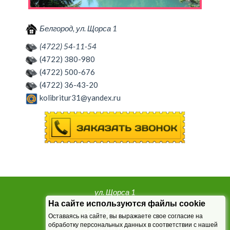
Белгород, ул. Щорса 1
(4722) 54-11-54
(4722) 380-980
(4722) 500-676
(4722) 36-43-20
kolibritur31@yandex.ru
ул. Щорса 1
т. (4722) 54-11-54, 380-980,
На сайте используются файлы cookie
500-676, 36-43-20
Оставаясь на сайте, вы выражаете свое согласие на
обработку персональных данных в соответствии с нашей
Пн.-Пт. с 10-00 до 19-00