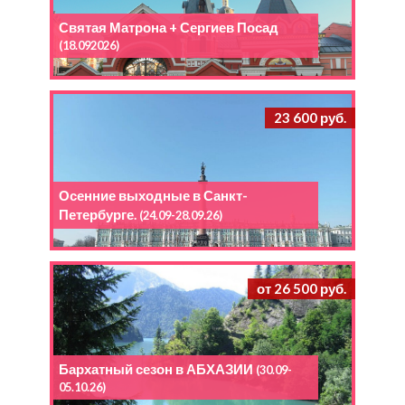
Святая Матрона + Сергиев Посад
(18.092026)
23 600 руб.
Осенние выходные в Санкт-
Петербурге.
(24.09-28.09.26)
от 26 500 руб.
Бархатный сезон в АБХАЗИИ
(30.09-
05.10.26)