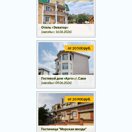
Отель «Экватор»
(заезды c 16.06.2026)
от 20 500 руб.
Гостевой дом «Арго», г. Саки
(заезды c 09.06.2026)
от 20 900 руб.
Гостиница "Морская звезда"