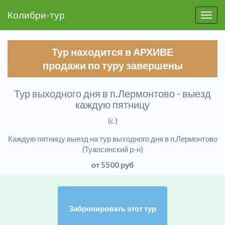
Колибри-тур
Пере
Тур находится в АРХИВЕ
продажи по туру завершены
Тур выходного дня в п.Лермонтово - выезд
каждую пятницу
(c )
Каждую пятницу выезд на тур выходного дня в п.Лермонтово
(Туапсинский р-н)
от 5500 руб
Забронировать этот тур