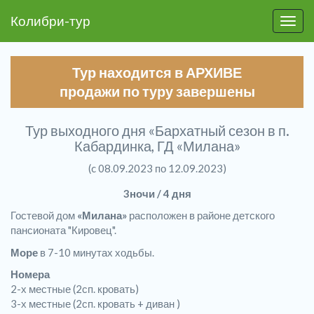
Колибри-тур
Пере
Тур находится в АРХИВЕ
продажи по туру завершены
Тур выходного дня «Бархатный сезон в п.
Кабардинка, ГД «Милана»
(c 08.09.2023 по 12.09.2023)
3ночи / 4 дня
Гостевой дом
«Милана»
расположен в районе детского
пансионата "Кировец".
Море
в 7-10 минутах ходьбы.
Номера
2-х местные (2сп. кровать)
3-х местные (2сп. кровать + диван )