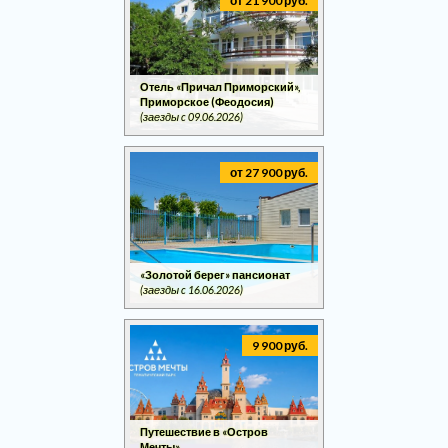
от 21 900 руб.
Отель «Причал Приморский»,
Приморское (Феодосия)
(заезды c 09.06.2026)
от 27 900 руб.
«Золотой берег» пансионат
(заезды c 16.06.2026)
9 900 руб.
Путешествие в «Остров
Мечты»