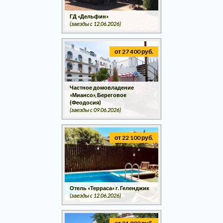
ГД «Дельфин»
(заезды c 12.06.2026)
от 27 400 руб.
Частное домовладение
«Миансо», Береговое
(Феодосия)
(заезды c 09.06.2026)
от 22 100 руб.
Отель «Терраса» г. Геленджик
(заезды c 12.06.2026)