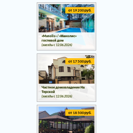
от 19 200 руб.
«Manolis» / «Манолис»
гостевой дом
(заезды c 12.06.2026)
от 17 500 руб.
Частное домовладение На
Терской
(заезды c 12.06.2026)
от 18 500 руб.