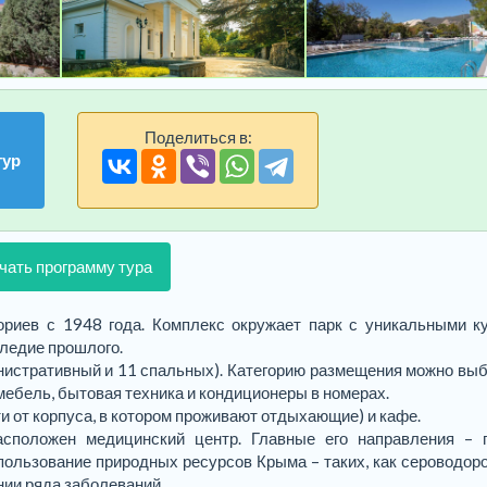
Поделиться в:
тур
чать программу тура
ориев с 1948 года. Комплекс окружает парк с уникальными к
следие прошлого.
инистративный и 11 спальных). Категорию размещения можно выб
мебель, бытовая техника и кондиционеры в номерах.
и от корпуса, в котором проживают отдыхающие) и кафе.
сположен медицинский центр. Главные его направления – п
спользование природных ресурсов Крыма – таких, как сероводор
ии ряда заболеваний.