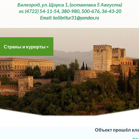
Белгород, ул. Щорса 1, (остановка 5 Августа)
т: (4722) 54-11-54, 380-980, 500-676, 36-43-20
Email: kolibritur31@yandex.ru
Страны и курорты
Объект прошёл кл