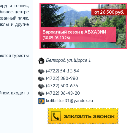
ярд и теннис,
бизнес-центре
от 26 500 руб.
ованный пляж,
иклы и другие
Бархатный сезон в АБХАЗИИ
(30.09-05.10.26)
таются туристы
Белгород, ул. Щорса 1
(4722) 54-11-54
(4722) 380-980
(4722) 500-676
йном, входит в
(4722) 36-43-20
kolibritur31@yandex.ru