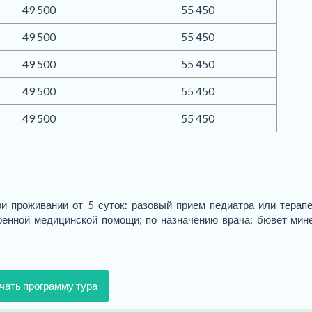
49 500
55 450
49 500
55 450
49 500
55 450
49 500
55 450
49 500
55 450
и проживании от 5 суток: разовый прием педиатра или терапе
тренной медицинской помощи; по назначению врача: бювет мин
чать программу тура