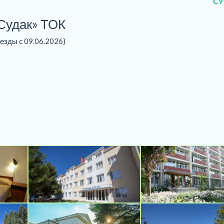
С9
Судак» ТОК
аезды c 09.06.2026)