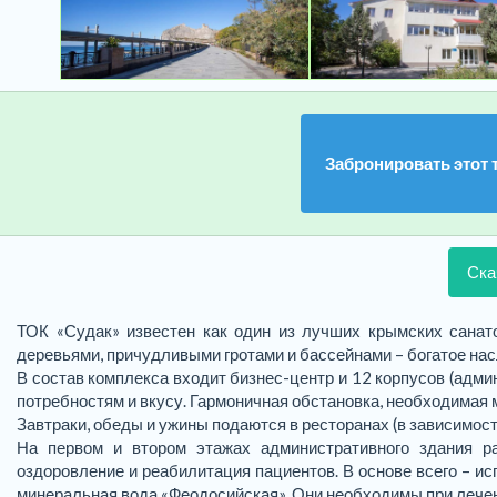
Забронировать этот 
Ска
ТОК «Судак» известен как один из лучших крымских санат
деревьями, причудливыми гротами и бассейнами – богатое на
В состав комплекса входит бизнес-центр и 12 корпусов (адм
потребностям и вкусу. Гармоничная обстановка, необходимая 
Завтраки, обеды и ужины подаются в ресторанах (в зависимост
На первом и втором этажах административного здания ра
оздоровление и реабилитация пациентов. В основе всего – и
минеральная вода «Феодосийская». Они необходимы при лечен