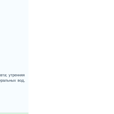
вта; утренняя
еральных вод,