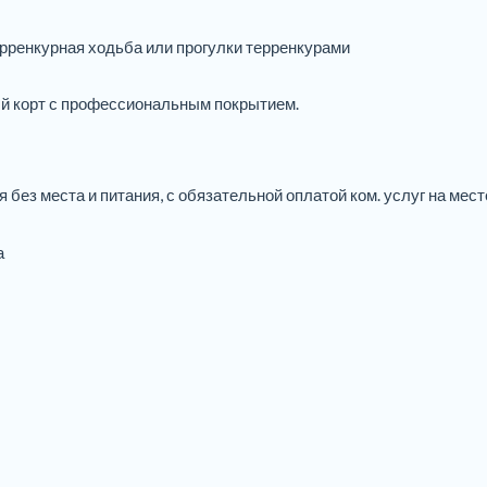
ерренкурная ходьба или прогулки терренкурами
ый корт с профессиональным покрытием.
 без места и питания, с обязательной оплатой ком. услуг на мест
а