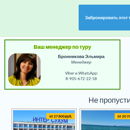
Забронировать этот 
Ваш менеджер по туру
Бронникова Эльмира
Менеджер
Viber и WhatsApp:
8-905-672-22-58
Не пропусти
от 27 800 руб.
от 20 7