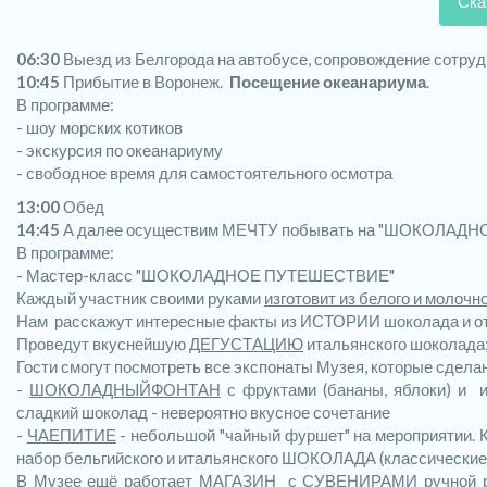
Ска
06:30
Выезд из Белгорода на автобусе, сопровождение сотру
10:45
Прибытие в Воронеж.
Посещение океанариума
.
В программе:
- шоу морских котиков
- экскурсия по океанариуму
- свободное время для самостоятельного осмотра
13:00
Обед
14:45
А далее осуществим МЕЧТУ побывать на "ШОКОЛАД
В программе:
- Мастер-класс "ШОКОЛАДНОЕ ПУТЕШЕСТВИЕ"
Каждый участник своими руками
изготовит из белого и молочн
Нам расскажут интересные факты из ИСТОРИИ шоколада и от
Проведут вкуснейшую
ДЕГУСТАЦИЮ
итальянского шоколада
Гости смогут посмотреть все экспонаты Музея, которые сдел
-
ШОКОЛАДНЫЙ
ФОНТАН
с фруктами (бананы, яблоки) 
сладкий шоколад - невероятно вкусное сочетание
-
ЧАЕПИТИЕ
- небольшой "чайный фуршет" на мероприятии. К
набор бельгийского и итальянского ШОКОЛАДА (классические 
В Музее ещё работает
МАГАЗИН с СУВЕНИРАМИ ручной 