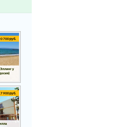
20 700 руб.
Эллинг у
досия)
17 900 руб.
Вилла