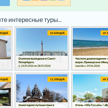
те интересные туры...
00 руб.
23 600 руб.
от 
Осенние выходные в Санкт-
Частное домовладение «
Петербурге.
моря», Приморское (Фео
(c 24.09.2026 по 28.09.2026)
(заезды c 09.06.2026)
50 руб.
11 200 руб.
от 
Новогоднее путешествие в
Отель «Villa Fessalia» / «