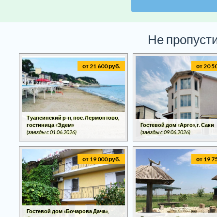
Не пропусти
от 21 600 руб.
от 20 5
Туапсинский р-н, пос. Лермонтово,
гостиница «Эдем»
Гостевой дом «Арго», г. Саки
(заезды c 01.06.2026)
(заезды c 09.06.2026)
от 19 000 руб.
от 19 7
Гостевой дом «Бочарова Дача»,