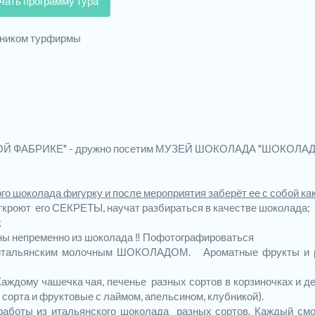
чать программу тура
дником турфирмы
НОЙ ФАБРИКЕ" - дружно посетим МУЗЕЙ ШОКОЛАДА "ШОКОЛА
ого шоколада фигурку и после мероприятия заберёт ее с собой ка
кроют его СЕКРЕТЫ, научат разбираться в качестве шоколада;
;
аны непременно из шоколада ‼ Пофотографироваться
и итальянским молочным ШОКОЛАДОМ. Ароматные фрукты и 
аждому чашечка чая, печенье разных сортов в корзиночках и д
сорта и фруктовые с лаймом, апельсином, клубникой).
работы
из итальянского шоколада разных сортов. Каждый см