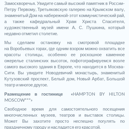
Замоскворечья. Увидите самый высокий памятник в России-
Петру Первому, Третьяковскую галерею на Крымском валу,
знаменитый Дом на набережной-этот коммунистический рай,
а также кафедральный Храм Христа Спасителя,
художественный музей имени А. С. Пушкина, который
недавно отметил столетие.
Мы сделаем остановку на смотровой площадке
на Воробьевых горах, где одним взором можно охватить все
красоты столицы, особенно ее роскошное каменное
ожерелье сталинских высоток, пофотографируемся возле
самого высокого здания в Европе, что находится в Москва-
Сити. Вы увидите Новодевичий монастырь, знаменитый
Кутузовский проспект, Белый дом, Новый Арбат, Большой
театр и многое другое.
Размещение в гостинице «
HAMPTON BY HILTON
MOSCOW***»
Свободное время для самостоятельного посещения
многочисленных музеев, театров и выставок столицы.
Может Вы захотите просто неспешно погулять по
праздничному городу и насладится его красотой.