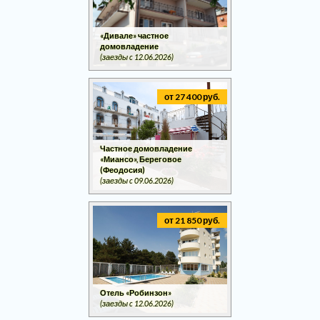
«Дивале» частное
домовладение
(заезды c 12.06.2026)
от 27 400 руб.
Частное домовладение
«Миансо», Береговое
(Феодосия)
(заезды c 09.06.2026)
от 21 850 руб.
Отель «Робинзон»
(заезды c 12.06.2026)