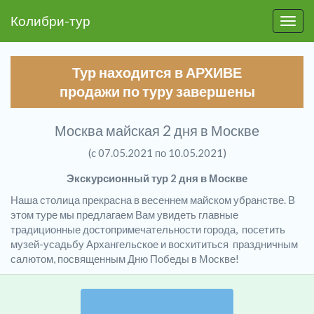
Колибри-тур
Пере
Тур находится в АРХИВЕ
продажи по туру завершены
Москва майская 2 дня в Москве
(c 07.05.2021 по 10.05.2021)
Экскурсионный тур 2 дня в Москве
Наша столица прекрасна в весеннем майском убранстве. В
этом туре мы предлагаем Вам увидеть главные
традиционные достопримечательности города, посетить
музей-усадьбу Архангельское и восхититься праздничным
салютом, посвященным Дню Победы в Москве!