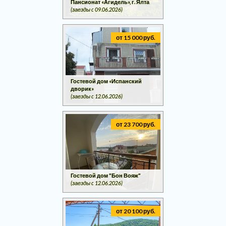
Пансионат «Агидель», г. Ялта
(заезды c 09.06.2026)
от 15 000 руб.
Гостевой дом «Испанский
дворик»
(заезды c 12.06.2026)
от 23 700 руб.
Гостевой дом "Бон Вояж"
(заезды c 12.06.2026)
от 20 100 руб.