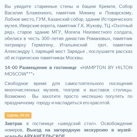
Вы увидите старинные стены и башни Кремля, Собор
Василия Блаженного, памятник Минину и Пожарскому,
Лобное место, ГУМ, Казанский собор, здание Исторического
музея, Иверские ворота, памятник Г.К. Жукову, ТЦ «Охотный
ряд», старое здание МГУ, Могила Неизвестного солдата,
обелиск в честь 300-летия династии Романовых, памятник
патриарху Гермогену, Итальянский грот, памятник
Александру I, парящий мост Зарядья , послушаете рассказ
об исторических памятниках Москвы.
14-00 Размещение в гостинице «
HAMPTON BY HILTON
MOSCOW***»
Свободное время для самостоятельного посещения
многочисленных музеев, театров и выставок столицы.
Возможно Вы захотите просто неспешно погулять по
праздничному городу и насладиться его красотой.
3 день. 09.05
Завтрак
в гостинице «шведский стол». Освобождение
номеров,
Выезд на загородную экскурсию в музей-
усадьбу АРХАНГЕЛЬСКОЕ.