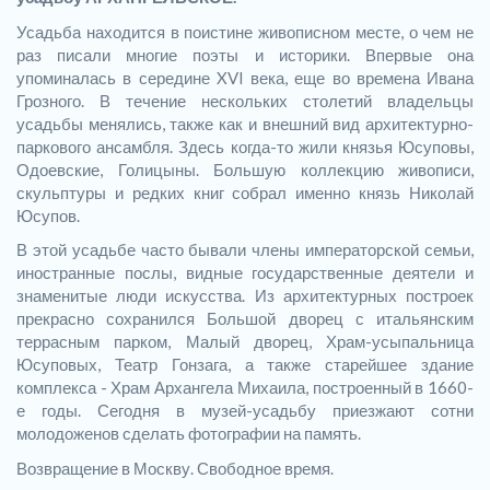
Усадьба находится в поистине живописном месте, о чем не
раз писали многие поэты и историки. Впервые она
упоминалась в середине XVI века, еще во времена Ивана
Грозного. В течение нескольких столетий владельцы
усадьбы менялись, также как и внешний вид архитектурно-
паркового ансамбля. Здесь когда-то жили князья Юсуповы,
Одоевские, Голицыны. Большую коллекцию живописи,
скульптуры и редких книг собрал именно князь Николай
Юсупов.
В этой усадьбе часто бывали члены императорской семьи,
иностранные послы, видные государственные деятели и
знаменитые люди искусства. Из архитектурных построек
прекрасно сохранился Большой дворец с итальянским
террасным парком, Малый дворец, Храм-усыпальница
Юсуповых, Театр Гонзага, а также старейшее здание
комплекса - Храм Архангела Михаила, построенный в 1660-
е годы. Сегодня в музей-усадьбу приезжают сотни
молодоженов сделать фотографии на память.
Возвращение в Москву. Свободное время.