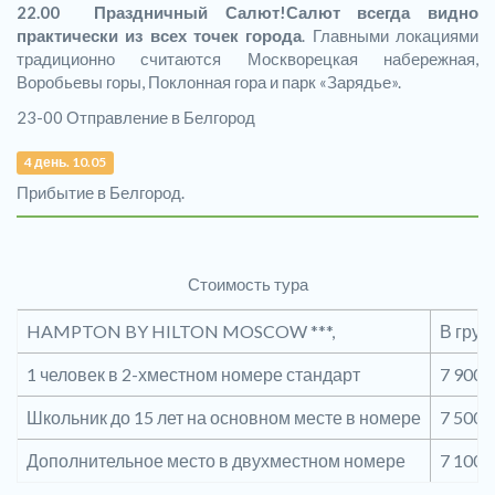
22.00
Праздничный Салют!
Салют всегда видно
практически из всех точек города
. Главными локациями
традиционно считаются Москворецкая набережная,
Воробьевы горы, Поклонная гора и парк «Зарядье».
23-00 Отправление в Белгород
4 день. 10.05
Прибытие в Белгород.
Стоимость тура
HAMPTON BY HILTON MOSCOW ***,
В груп
1 человек в 2-хместном номере стандарт
7 900
Школьник до 15 лет на основном месте в номере
7 500
Дополнительное место в двухместном номере
7 100