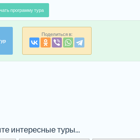
чать программу тура
Поделиться в:
тур
те интересные туры...