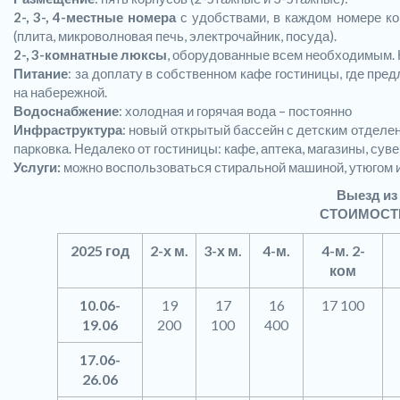
2-, 3-, 4-местные номера
с удобствами, в каждом номере ко
(плита, микроволновая печь, электрочайник, посуда).
2-, 3-комнатные люксы
, оборудованные всем необходимым. 
Питание
: за доплату в собственном кафе гостиницы, где пр
на набережной.
Водоснабжение
: холодная и горячая вода – постоянно
Инфраструктура
: новый открытый бассейн с детским отделен
парковка. Недалеко от гостиницы: кафе, аптека, магазины, су
Услуги:
можно воспользоваться стиральной машиной, утюгом и
Выезд из
СТОИМОСТЬ
2025 год
2-х м.
3-х м.
4-м.
4-м. 2-
ком
10.06-
19
17
16
17 100
19.06
200
100
400
17.06-
26.06