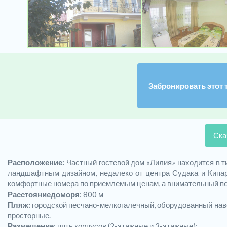
Забронировать этот 
Ска
Расположение:
Частный гостевой дом «Лилия» находится в т
ландшафтным дизайном, недалеко от центра Судака и Кипар
комфортные номера по приемлемым ценам, а внимательный пе
Расстояние
до
моря
: 800 м
Пляж:
городской песчано-мелкогалечный, оборудованный наве
просторные.
Размещение
: пять корпусов (2-этажные и 3-этажные):