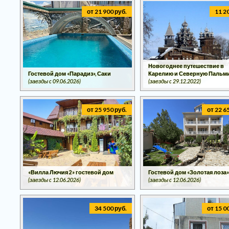
от 21 900 руб.
11 2
Новогоднее путешествие в
Гостевой дом «Парадиз», Саки
Карелию и Северную Пальм
(заезды c 09.06.2026)
(заезды c 29.12.2022)
от 25 950 руб.
от 22 6
«Вилла Лючия 2» гостевой дом
Гостевой дом «Золотая лоза
(заезды c 12.06.2026)
(заезды c 12.06.2026)
34 500 руб.
от 15 0