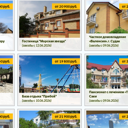
00 руб.
от 20 900 руб.
от 
Частное домовладение
иру
Гостиница "Морская звезда"
«Валенсия», г. Судак
(заезды c 12.06.2026)
(заезды c 09.06.2026)
50 руб.
от 19 800 руб.
от 
Пансионат с лечением «Та
»
База отдыха "Прибой"
Саки
(заезды c 10.06.2026)
(заезды c 09.06.2026)
00 руб.
от 21 900 руб.
от 