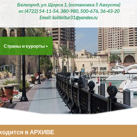
Белгород, ул. Щорса 1, (остановка 5 Августа)
т: (4722) 54-11-54, 380-980, 500-676, 36-43-20
Email: kolibritur31@yandex.ru
Страны и курорты
аходится в АРХИВЕ