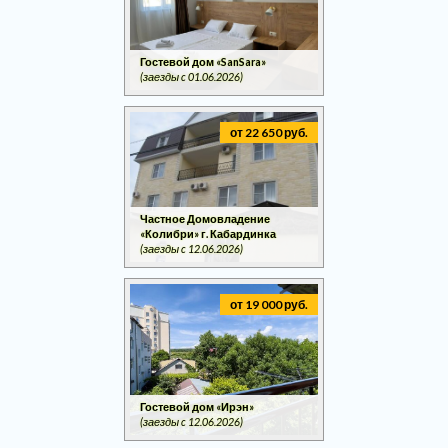
Гостевой дом «SanSara»
(заезды c 01.06.2026)
от 22 650 руб.
Частное Домовладение
«Колибри» г. Кабардинка
(заезды c 12.06.2026)
от 19 000 руб.
Гостевой дом «Ирэн»
(заезды c 12.06.2026)