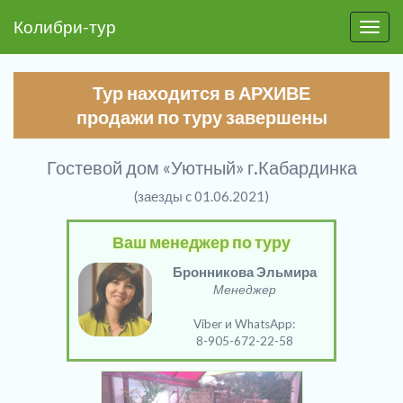
Колибри-тур
Пере
Тур находится в АРХИВЕ
продажи по туру завершены
Гостевой дом «Уютный» г.Кабардинка
(заезды c 01.06.2021)
Ваш менеджер по туру
Бронникова Эльмира
Менеджер
Viber и WhatsApp:
8-905-672-22-58