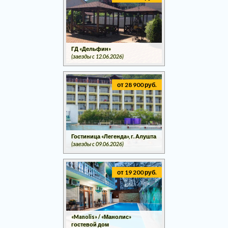
ГД «Дельфин»
(заезды c 12.06.2026)
от 28 900 руб.
Гостиница «Легенда», г. Алушта
(заезды c 09.06.2026)
от 19 200 руб.
«Manolis» / «Манолис»
гостевой дом