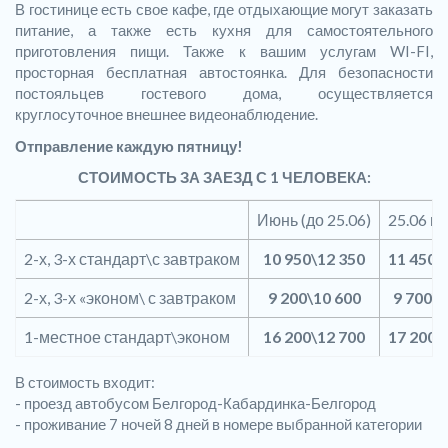
В гостинице есть свое кафе, где отдыхающие могут заказать
питание, а также есть кухня для самостоятельного
приготовления пищи. Также к вашим услугам WI-FI,
просторная бесплатная автостоянка. Для безопасности
постояльцев гостевого дома, осуществляется
круглосуточное внешнее видеонаблюдение.
Отправление каждую пятницу!
СТОИМОСТЬ ЗА ЗАЕЗД С 1 ЧЕЛОВЕКА:
Июнь (до 25.06)
25.06 по
2-х, 3-х стандарт\с завтраком
10 950\12 350
11 450\
2-х, 3-х «эконом\ с завтраком
9 200\10 600
9 700\1
1-местное стандарт\эконом
16 200\12 700
17 200\
В стоимость входит:
- проезд автобусом Белгород-Кабардинка-Белгород
- проживание 7 ночей 8 дней в номере выбранной категории