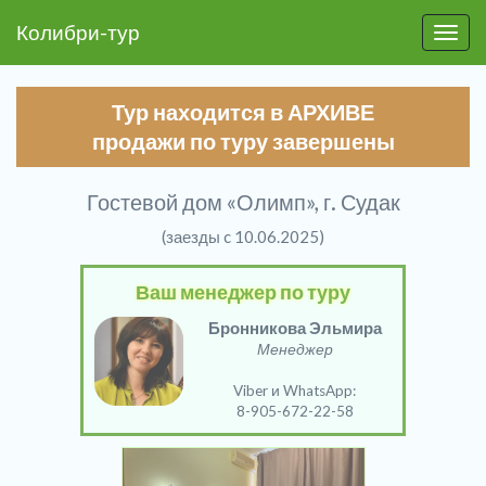
Колибри-тур
Пере
Тур находится в АРХИВЕ
продажи по туру завершены
Гостевой дом «Олимп», г. Судак
(заезды c 10.06.2025)
Ваш менеджер по туру
Бронникова Эльмира
Менеджер
Viber и WhatsApp:
8-905-672-22-58