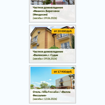
Частное домовладение
«Миансо», Береговое
(Феодосия)
(заезды c 09.06.2026)
от 20 000 руб.
Частное домовладение
«Валенсия», г. Судак
(заезды c 09.06.2026)
от 17 900 руб.
Отель «Villa Fessalia» / «Вилла
Фессалия»
(заезды c 12.06.2026)