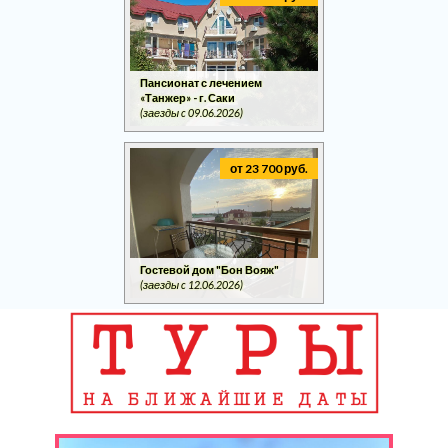
Пансионат с лечением
«Танжер» - г. Саки
(заезды c 09.06.2026)
от 23 700 руб.
Гостевой дом "Бон Вояж"
(заезды c 12.06.2026)