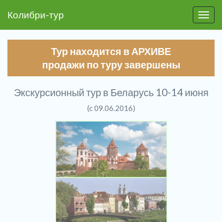
Колибри-тур
Пере
Тур находится в АРХИВЕ
продажи по туру завершены
Экскурсионный тур в Беларусь 10-14 июня
(c 09.06.2016)