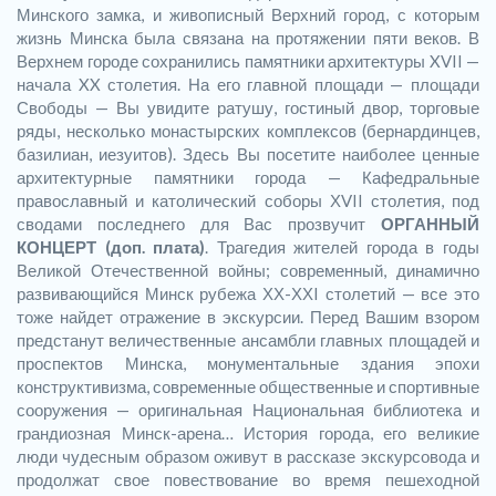
Минского замка, и живописный Верхний город, с которым
жизнь Минска была связана на протяжении пяти веков. В
Верхнем городе сохранились памятники архитектуры XVII —
начала XX столетия. На его главной площади — площади
Свободы — Вы увидите ратушу, гостиный двор, торговые
ряды, несколько монастырских комплексов (бернардинцев,
базилиан, иезуитов). Здесь Вы посетите наиболее ценные
архитектурные памятники города — Кафедральные
православный и католический соборы ХVII столетия, под
сводами последнего для Вас прозвучит
ОРГАННЫЙ
КОНЦЕРТ (доп. плата)
. Трагедия жителей города в годы
Великой Отечественной войны; современный, динамично
развивающийся Минск рубежа ХХ-ХХI столетий — все это
тоже найдет отражение в экскурсии. Перед Вашим взором
предстанут величественные ансамбли главных площадей и
проспектов Минска, монументальные здания эпохи
конструктивизма, современные общественные и спортивные
сооружения — оригинальная Национальная библиотека и
грандиозная Минск-арена… История города, его великие
люди чудесным образом оживут в рассказе экскурсовода и
продолжат свое повествование во время пешеходной