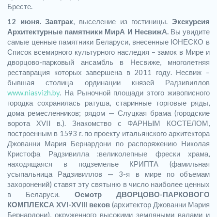
Бресте.
12 июня. Завтрак
, выселение из гостиницы.
Экскурсия
Архитектурные памятники
МирА И НесвижА
.
Вы увидите
самые ценные памятники Беларуси, внесенные ЮНЕСКО в
Список всемирного культурного наследия – замок в Мире и
дворцово-парковый ансамбль в Несвиже, многолетняя
реставрация которых завершена в 2011 году. Несвиж –
бывшая столица ординации князей Радзивиллов
www.niasvizh.by
. На Рыночной площади этого живописного
городка сохранилась ратуша, старинные торговые ряды,
дома ремесленников; рядом — Слуцкая брама (городские
ворота XVII в.). Знакомство с ФАРНЫМ КОСТЕЛОМ,
построенным в 1593 г. по проекту итальянского архитектора
Джованни Мария Бернардони по распоряжению Николая
Кристофа Радзивилла :великолепные фрески храма,
находящаяся в подземелье КРИПТА (фамильная
усыпальница Радзивиллов — 3-я в мире по объемам
захоронений) ставят эту святыню в число наиболее ценных
в Беларуси.
Осмотр ДВОРЦОВО-ПАРКОВОГО
КОМПЛЕКСА XVI-XVIII веков
(архитектор Джованни Мария
Бернардони), окруженного высокими земляными валами и