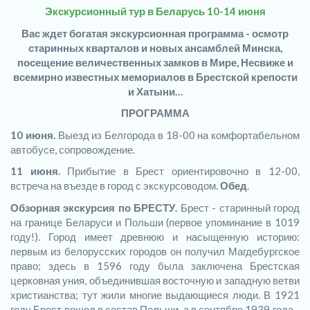
Экскурсионный тур в Беларусь 10-14 июня
Вас ждет богатая экскурсионная программа - осмотр
старинных кварталов и новых ансамблей Минска,
посещение величественных замков в Мире, Несвиже и
всемирно известных мемориалов в Брестской крепости
и Хатыни…
ПРОГРАММА
10 июня.
Выезд из Белгорода в 18-00 на комфортабельном
автобусе, сопровождение.
11 июня.
Прибытие в Брест ориентировочно в 12-00,
встреча на въезде в город с экскурсоводом.
Обед
.
Обзорная экскурсия по БРЕСТУ.
Брест - старинный город
на границе Беларуси и Польши (первое упоминание в 1019
году!). Город имеет древнюю и насыщенную историю:
первым из белорусских городов он получил Магдебургское
право; здесь в 1596 году была заключена Брестская
церковная уния, объединившая восточную и западную ветви
христианства; тут жили многие выдающиеся люди. В 1921
году Брест вошел в состав Польши, а в сентябре 1939 года -