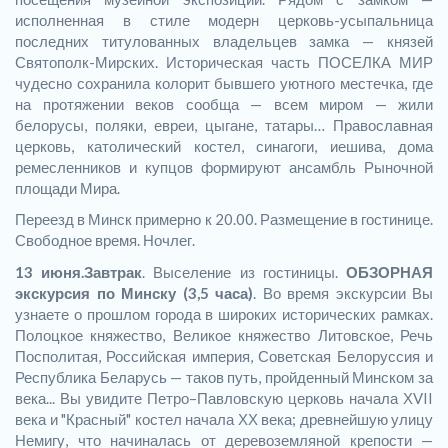
исполненная в стиле модерн церковь-усыпальница
последних титулованных владельцев замка — князей
Святополк-Мирских. Историческая часть ПОСЕЛКА МИР
чудесно сохранила колорит бывшего уютного местечка, где
на протяжении веков сообща — всем миром — жили
белорусы, поляки, евреи, цыгане, татары… Православная
церковь, католический костел, синагоги, иешива, дома
ремесленников и купцов формируют ансамбль Рыночной
площади Мира.
Переезд в Минск примерно к 20.00. Размещение в гостинице.
Свободное время. Ночлег.
13 июня.
Завтрак
. Выселение из гостиницы.
ОБЗОРНАЯ
экскурсия по Минску (3,5 часа)
. Во время экскурсии Вы
узнаете о прошлом города в широких исторических рамках.
Полоцкое княжество, Великое княжество Литовское, Речь
Посполитая, Российская империя, Советская Белоруссия и
Республика Беларусь — таков путь, пройденный Минском за
века... Вы увидите Петро–Павловскую церковь начала ХVII
века и "Красный" костел начала ХХ века; древнейшую улицу
Немигу, что начиналась от деревоземляной крепости —