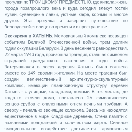
прогулки по ТРОИЦКОМУ ПРЕДМЕСТЬЮ, где кипела жизнь
города позапрошлого века и куда сегодня влекут гостей
музеи, сувенирные лавки, уютные кафе, корчмы и многое
другое. Эта прогулка и завершит путешествие по
белорусской столице во времени и в пространстве.
Экскурсия в ХАТЫНЬ
. Мемориальный комплекс посвящен
событиям Великой Отечественной войны, трем долгим
годам оккупации Беларуси. В день весеннего равноденствия,
22 марта 1943 года, произошла трагедия, ставшая символом
страданий гражданского населения в годы войны.
Затерявшаяся в лесах деревня Хатынь была сожжена
вместе со 149 своими жителями. На месте трагедии был
создан величественный архитектурно-скульптурный
комплекс, имеющий планировочную структуру деревни
Хатынь - с улицами, колодцами, домами. В тех местах, где
когда-то стояли дома, поставлено 26 символических
венцов-срубов с опаленными огнем печными трубами. А
сверху - печально звонящие колокола. Здесь же находятся
единственное в мире Кладбище деревень, Стена памяти с
названиями концлагерей и количеством жертв. Сильное
эмоциональное воздействие достигается гармоничным