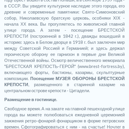
в СССР. Вы увидите культурное наследие этого города, его
древние и современные памятники: Свято-Симеоновский
собор, Николаевскую братскую церковь, особняки XIX -
начала ХХ века. Вы прогуляетесь по живописной главной
улице города. А затем - посещение БРЕСТСКОЙ
КРЕПОСТИ (построенной в 1842 г.), дважды вошедшей в
историю: здесь в Белом дворце в 1918 г. был заключен мир
между Советской Россией и Германией; и здесь держал
героическую оборону ее гарнизон в первые дни Великой
Отечественной войны. Осмотр величественного мемориала
"БРЕСТСКАЯ КРЕПОСТЬ-ГЕРОЙ" (www.brest-fortress.by),
включающего форты, бастионы, казармы, скульптурные
композиции.
Посещение МУЗЕЯ ОБОРОНЫ БРЕСТСКОЙ
КРЕПОСТИ
, размещенного в старинной казарме на
центральном острове крепости - Цитадели.
Размещение в гостинице.
Свободное время. А на закате на главной пешеходной улице
города вы можете полюбоваться ежедневной церемонией
зажжения ретро-фонарей фонарщиком в форме петровских
времен. Сфотографироваться с ним - на счастье! Ночлег в