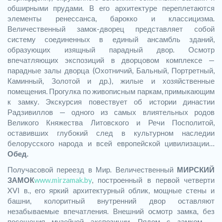
обширными прудами. В его архитектуре переплетаются
элементы ренессанса, барокко и классицизма.
Величественный замок-дворец представляет собой
систему соединенных в единый ансамбль зданий,
образующих изящный парадный двор. Осмотр
впечатляющих экспозиций в дворцовом комплексе —
парадные залы дворца (Охотничий, Бальный, Портретный,
Каминный, Золотой и др.), жилые и хозяйственные
помещения. Прогулка по живописным паркам, примыкающим
к замку. Экскурсия повествует об истории династии
Радзивиллов — одного из самых влиятельных родов
Великого Княжества Литовского и Речи Посполитой,
оставивших глубокий след в культурном наследии
белорусского народа и всей европейской цивилизации…
Обед.
Получасовой переезд в Мир. Величественный
МИРСКИЙ
ЗАМОК
www.mirzamak.by
, построенный в первой четверти
XVI в., его яркий архитектурный облик, мощные стены и
башни, колоритный внутренний двор оставляют
незабываемые впечатления. Внешний осмотр замка, без
посещения музейной экспозиции. Рядом с замком —