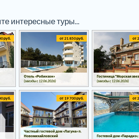
те интересные туры...
00 руб.
от 21 850 руб.
от 
Отель «Робинзон»
Гостиница "Морская зве
(заезды c 12.06.2026)
(заезды c 12.06.2026)
00 руб.
от 19 700 руб.
от 
Частный гостевой дом «Лагуна» п.
Новомихайловский
Гостевой дом «Парадиз»,