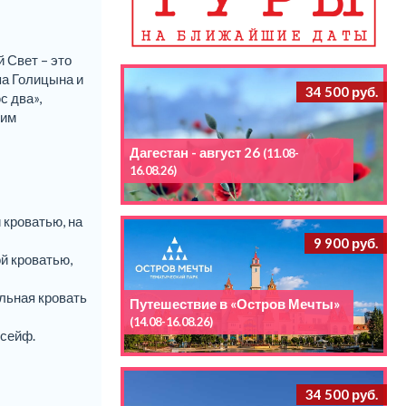
 Свет – это
па Голицына и
34 500 руб.
с два»,
оим
Дагестан - август 26
(11.08-
16.08.26)
 кроватью, на
9 900 руб.
й кроватью,
альная кровать
Путешествие в «Остров Мечты»
(14.08-16.08.26)
 сейф.
34 500 руб.