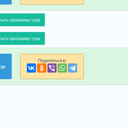
чать программу тура
чать программу тура
Поделиться в:
тур