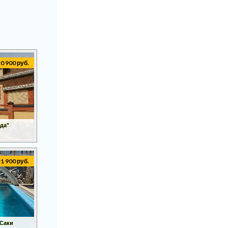
20 900 руб.
зда"
21 900 руб.
 Саки