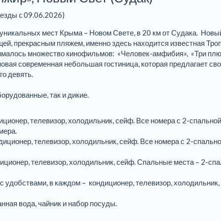
аезды c 09.06.2026)
уникальных мест Крыма – Новом Свете, в 20 км от Судака. Новый
щей, прекрасным пляжем, именно здесь находится известная Тро
нималось множество кинофильмов: «Человек-амфибия», «Три плю
новая современная небольшая гостиница, которая предлагает св
о девять.
орудованные, так и дикие.
иционер, телевизор, холодильник, сейф. Все номера с 2-спальной
мера.
иционер, телевизор, холодильник, сейф. Все номера с 2-спально
диционер, телевизор, холодильник, сейф. Спальные места – 2-сп
с удобствами, в каждом – кондиционер, телевизор, холодильник,
ная вода, чайник и набор посуды.