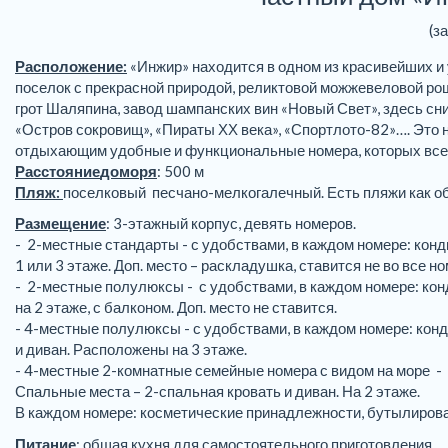
(з
Расположение:
«Инжир» находится в одном из красивейших и 
поселок с прекрасной природой, реликтовой можжевеловой ро
грот Шаляпина, завод шампанских вин «Новый Свет», здесь с
«Остров сокровищ», «Пираты ХХ века», «Спортлото-82»…. Это 
отдыхающим удобные и функциональные номера, которых всег
Расстояние
до
моря
: 500 м
Пляж:
поселковый песчано-мелкогалечный. Есть пляжи как об
Размещение
: 3-этажный корпус, девять номеров.
- 2-местные стандарты - с удобствами, в каждом номере: конд
1 или 3 этаже. Доп. место – раскладушка, ставится не во все но
- 2-местные полулюксы - с удобствами, в каждом номере: конд
на 2 этаже, с балконом. Доп. место не ставится.
- 4-местные полулюксы - с удобствами, в каждом номере: кон
и диван. Расположены на 3 этаже.
- 4-местные 2-комнатные семейные номера с видом на море - 
Спальные места – 2-спальная кровать и диван. На 2 этаже.
В каждом номере: косметические принадлежности, бутылирован
Питание
: общая кухня для самостоятельного приготовления.