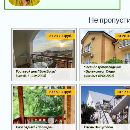
Не пропусти
от 23 700 руб.
от 20 0
Частное домовладение
Гостевой дом "Бон Вояж"
«Валенсия», г. Судак
(заезды c 12.06.2026)
(заезды c 09.06.2026)
от 15 300 руб.
от 17 1
База отдыха «Лаванда»
Отель На Луговой