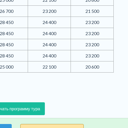
26 700
23 200
21 500
28 450
24 400
23 200
28 450
24 400
23 200
28 450
24 400
23 200
28 450
24 400
23 200
25 000
22 100
20 600
чать программу тура