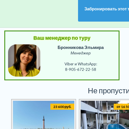
Забронировать этот 
Ваш менеджер по туру
Бронникова Эльмира
Менеджер
Viber и WhatsApp:
8-905-672-22-58
Не пропусти
23 600 руб.
от 16 5