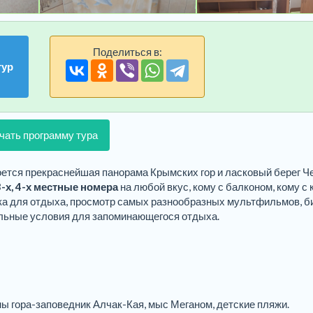
Поделиться в:
тур
чать программу тура
оется прекраснейшая панорама Крымских гор и ласковый берег Че
-х, 4-х местные номера
на любой вкус, кому с балконом, кому с
дка для отдыха, просмотр самых разнообразных мультфильмов, б
льные условия для запоминающегося отдыха.
ы гора-заповедник Алчак-Кая, мыс Меганом, детские пляжи.