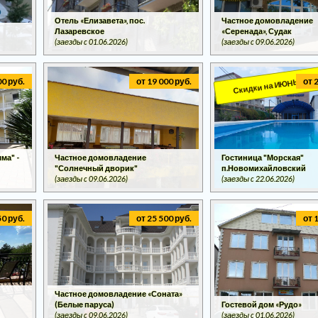
Отель «Елизавета», пос.
Частное домовладение
Лазаревское
«Серенада», Судак
(заезды c 01.06.2026)
(заезды c 09.06.2026)
Скидки на ИЮНЬ!!!
00 руб.
от 19 000 руб.
от 
ма" -
Частное домовладение
Гостиница "Морская"
"Солнечный дворик"
п.Новомихайловский
(заезды c 09.06.2026)
(заезды c 22.06.2026)
50 руб.
от 25 500 руб.
от 
Частное домовладение «Соната»
(Белые паруса)
Гостевой дом «Рудо»
(заезды c 09.06.2026)
(заезды c 01.06.2026)