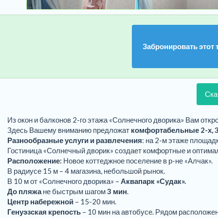
Забронировать этот 
Ска
Из окон и балконов 2-го этажа «Солнечного дворика» Вам откр
Здесь Вашему вниманию предложат
комфортабельные 2-х, 3
Разнообразные услуги и развлечения
: на 2-м этаже площа
Гостиница «Солнечный дворик» создает комфортные и оптима
Расположение:
Новое коттеджное поселение в р-не «Алчак».
В радиусе 15 м – 4 магазина, небольшой рынок.
В 10 м от «Солнечного дворика» –
Аквапарк «Судак».
До пляжа
не быстрым шагом
3 мин
.
Центр набережной
– 15-20 мин.
Генуэзская крепость
– 10 мин на автобусе. Рядом расположен