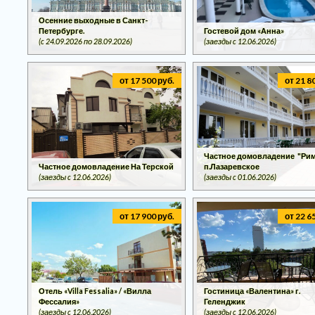
Осенние выходные в Санкт-
Петербурге.
Гостевой дом «Анна»
(c 24.09.2026 по 28.09.2026)
(заезды c 12.06.2026)
от 17 500 руб.
от 21 8
Частное домовладение "Рим
Частное домовладение На Терской
п.Лазаревское
(заезды c 12.06.2026)
(заезды c 01.06.2026)
от 17 900 руб.
от 22 6
Отель «Villa Fessalia» / «Вилла
Гостиница «Валентина» г.
Фессалия»
Геленджик
(заезды c 12.06.2026)
(заезды c 12.06.2026)