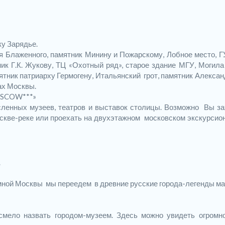
ку Зарядье.
 Блаженного, памятник Минину и Пожарскому, Лобное место, Г
ник Г.К. Жукову, ТЦ «Охотный ряд», старое здание МГУ, Могила
ятник патриарху Гермогену, Итальянский грот, памятник Алексан
ах Москвы.
SCOW***»
ленных музеев, театров и выставок столицы. Возможно Вы за
Москве-реке или проехать на двухэтажном московском экскурсио
.
ной Москвы мы переедем в древние русские города-легенды ма
мело назвать городом-музеем. Здесь можно увидеть огромн