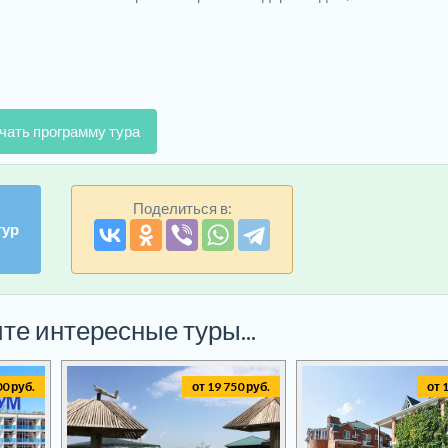
чать программу тура
Поделиться в:
тур
те интересные туры...
00 руб.
от 19 750 руб.
от 