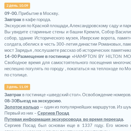
2 день. 10.09
09-00.
Прибытие в Москву.
Завтрак
в кафе города.
Экскурсия по Красной площади, Александровскому саду и пар
Вы увидите старинные стены и башни Кремля, Собор Василия
собор, здание Исторического музея, Иверские ворота, памят
солдата, обелиск в честь 300-летия династии Романовых, пам
мост Зарядья , послушаете рассказ об исторических памятник
14-00 Размещение в гостинице «
HAMPTON BY HILTON MO
Свободное время для самостоятельного посещения многочис
неспешно погулять по городу , покататься на теплоходе по 
по столице.
3 день. 11.09
Завтрак
в гостинице «шведский стол». Освобождение номеров
08-30
Выезд на экскурсию
.
Золотое кольцо
— один из популярнейших маршрутов. Из шум
Первый из них –
Сергиев Посад
Путевая информация экскурсовода во время переезда
.
Сергиев Посад был основан еще в 1337 году. Его можно с