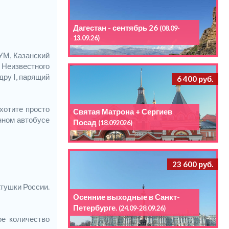
Дагестан - сентябрь 26
(08.09-
13.09.26)
УМ, Казанский
 Неизвестного
дру I, парящий
6 400 руб.
хотите просто
Святая Матрона + Сергиев
нном автобусе
Посад
(18.092026)
23 600 руб.
тушки России.
Осенние выходные в Санкт-
Петербурге.
(24.09-28.09.26)
ое количество