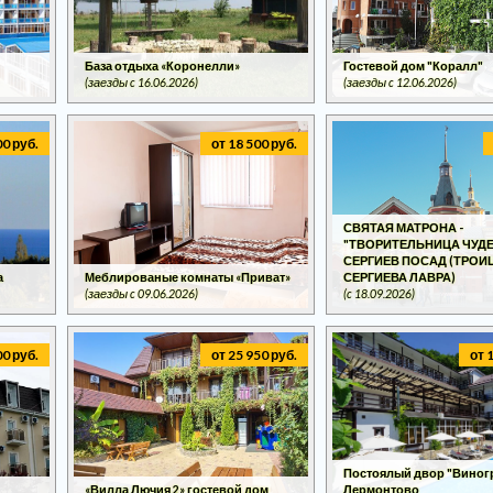
База отдыха «Коронелли»
Гостевой дом "Коралл"
(заезды c 16.06.2026)
(заезды c 12.06.2026)
00 руб.
от 18 500 руб.
СВЯТАЯ МАТРОНА -
"ТВОРИТЕЛЬНИЦА ЧУДЕ
СЕРГИЕВ ПОСАД (ТРОИ
а
Меблированые комнаты «Приват»
СЕРГИЕВА ЛАВРА)
(заезды c 09.06.2026)
(c 18.09.2026)
00 руб.
от 25 950 руб.
от 
Постоялый двор "Виногра
«Вилла Лючия 2» гостевой дом
Лермонтово