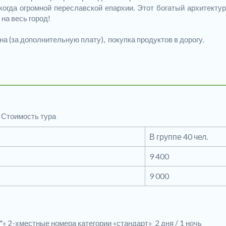
огда огромной переславской епархии. Этот богатый архитекту
на весь город!
ина (за дополнительную плату), покупка продуктов в дорогу.
Стоимость тура
В группе 40 чел.
9 400
9 000
2-хместные номера категории «стандарт» 2 дня / 1 ночь