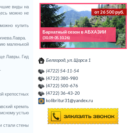
учшие виды на
от 26 500 руб.
десь можно не
можно купить
Бархатный сезон в АБХАЗИИ
гиева Лавра.
(30.09-05.10.26)
рию маленькой
це Лавры. Гид
Белгород, ул. Щорса 1
.
(4722) 54-11-54
(4722) 380-980
(4722) 500-676
(4722) 36-43-20
ой крепостных
kolibritur31@yandex.ru
авский кремль
описному устью
и стали стены