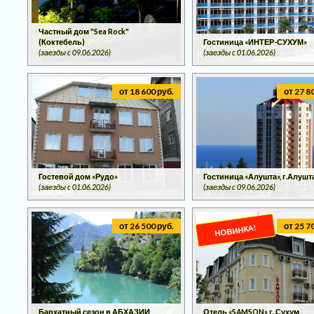
Частный дом "Sea Rock"
(Коктебель)
Гостиница «ИНТЕР-СУХУМ»
(заезды c 09.06.2026)
(заезды c 01.06.2026)
от 18 600 руб.
от 27 8
Гостевой дом «Рудо»
Гостиница «Алушта», г.Алушт
(заезды c 01.06.2026)
(заезды c 09.06.2026)
от 26 500 руб.
от 25 7
НОВИНКА!
Бархатный сезон в АБХАЗИИ
Отель «SAMSON» г. Сухум