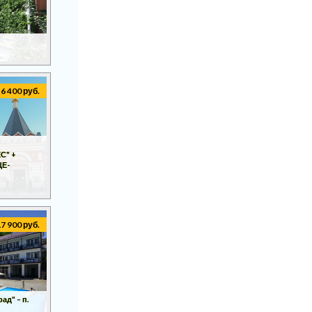
6 400 руб.
С" +
ЦЕ-
17 900 руб.
д" – п.