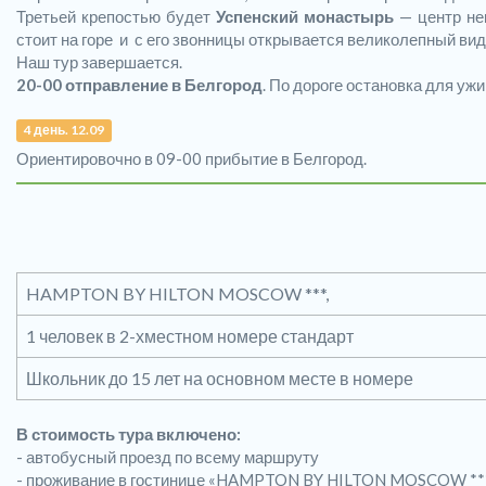
Третьей крепостью будет
Успенский монастырь
— центр нек
стоит на горе и с его звонницы открывается великолепный вид 
Наш тур завершается.
20-00 отправление в Белгород
. По дороге остановка для уж
4 день. 12.09
Ориентировочно в 09-00 прибытие в Белгород.
HAMPTON BY HILTON MOSCOW ***,
1 человек в 2-хместном номере стандарт
Школьник до 15 лет на основном месте в номере
В стоимость тура включено:
- автобусный проезд по всему маршруту
- проживание в гостинице «HAMPTON BY HILTON MOSCOW ***» 