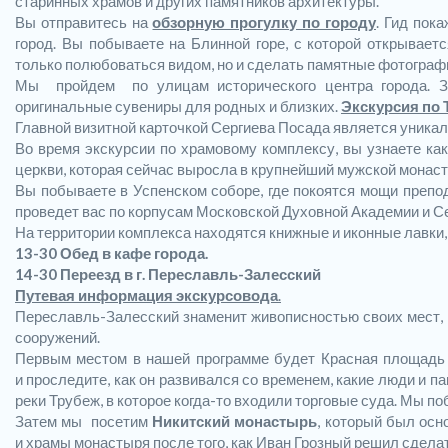
старинных храмов и других памятников архитектуры.
Вы отправитесь на
обзорную прогулку по городу
. Гид пок
город. Вы побываете на Блинной горе, с которой открывае
только полюбоваться видом, но и сделать памятные фотограф
Мы пройдем по улицам исторического центра города. Зд
оригинальные сувениры для родных и близких.
Экскурсия по 
Главной визитной карточкой Сергиева Посада является уника
Во время экскурсии по храмовому комплексу, вы узнаете как
церкви, которая сейчас выросла в крупнейший мужской монас
Вы побываете в Успенском соборе, где покоятся мощи препо
проведет вас по корпусам Московской Духовной Академии и С
На территории комплекса находятся книжные и иконные лавки,
13-30 Обед в кафе города.
14-30 Переезд в г. Переславль-Залесский
Путевая информация экскурсовода
.
Переславль-Залесский знаменит живописностью своих мест, н
сооружений.
Первым местом в нашей программе будет Красная площадь 
и проследите, как он развивался со временем, какие люди и 
реки Трубеж, в которое когда-то входили торговые суда. Мы по
Затем мы посетим
Никитский монастырь
, который был осн
и храмы монастыря после того, как Иван Грозный решил сдела