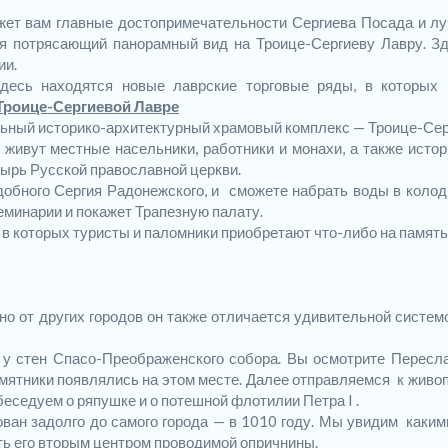
ажет вам главные достопримечательности Сергиева Посада и л
тся потрясающий панорамный вид на Троице-Сергиеву Лавру. З
ии.
есь находятся новые лаврские торговые ряды, в которых 
Троице-Сергиевой Лавре
льный историко-архитектурный храмовый комплекс — Троице-Сер
 живут местные насельники, работники и монахи, а также исто
тырь Русской православной церкви.
добного Сергия Радонежского, и сможете набрать воды в колод
еминарии и покажет Трапезную палату.
 в которых туристы и паломники приобретают что-либо на память
о от других городов он также отличается удивительной систем
у стен Спасо-Преображенского собора. Вы осмотрите Пересл
памятники появлялись на этом месте. Далее отправляемся к жив
беседуем о ряпушке и о потешной флотилии Петра I .
ован задолго до самого города — в 1010 году. Мы увидим каким
ть его вторым центром проводимой опричнины.