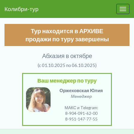
Колибри-тур
Пере
Тур находится в АРХИВЕ
продажи по туру завершены
Абхазия в октябре
(c 01.10.2025 по 06.10.2025)
Ваш менеджер по туру
Оржеховская Юлия
Менеджер
МАКС и Telegram:
8-904-091-62-00
8-951-147-77-55