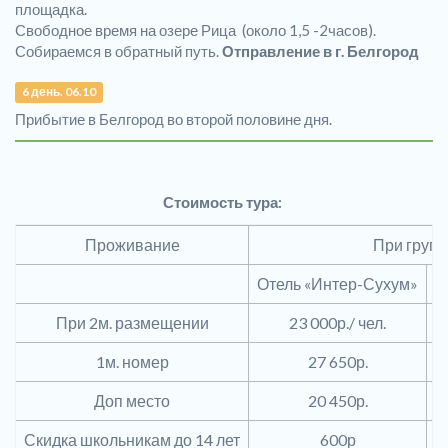
площадка.
Свободное время на озере Рица (около 1,5 -2часов).
Собираемся в обратный путь.
Отправление в г. Белгород
6 день. 06.10
Прибытие в Белгород во второй половине дня.
Стоимость тура:
Проживание
При групп
Отель «Интер-Сухум»
Г
При 2м. размещении
23 000р./ чел.
1м. номер
27 650р.
Доп место
20 450р.
Скидка школьникам до 14 лет
600р