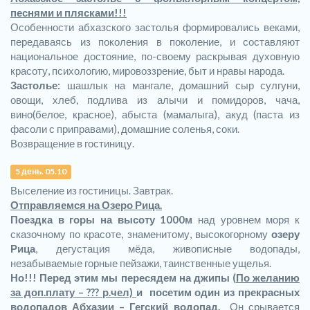
песнями и плясками!!!
Особенности абхазского застолья формировались веками,
передаваясь из поколения в поколение, и составляют
национальное достояние, по-своему раскрывая духовную
красоту, психологию, мировоззрение, быт и нравы народа.
Застолье:
шашлык на мангале, домашний сыр сулгуни,
овощи, хлеб, подлива из алычи и помидоров, чача,
вино(белое, красное), абыста (мамалыга), акуд (паста из
фасоли с приправами), домашние соленья, соки.
Возвращение в гостиницу.
5 день. 05.10
Выселение из гостиницы. Завтрак.
Отправляемся на Озеро Рица.
Поездка в горы на высоту 1000м
над уровнем моря к
сказочному по красоте, знаменитому, высокогорному
озеру
Рица
, дегустация мёда, живописные водопады,
незабываемые горные пейзажи, таинственные ущелья.
Но!!! Перед этим мы пересядем на джипы
(По желанию
за доп.плату – ??? р.чел)
и посетим один из прекрасных
водопадов Абхазии – Гегский водопад.
Он срывается