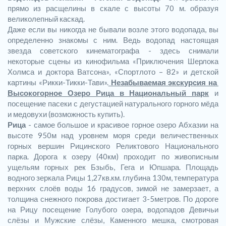
прямо из расщелины в скале с высоты 70 м. образуя
великолепный каскад.
Даже если вы никогда не бывали возле этого водопада, вы
определенно знакомы с ним. Ведь водопад настоящая
звезда советского кинематографа - здесь снимали
некоторые сцены из кинофильма «Приключения Шерлока
Холмса и доктора Ватсона», «Спортлото – 82» и детской
картины «Рикки-Тикки-Тави».
Незабываемая экскурсия на
Высокогорное Озеро Рица в Национальный парк
и
посещение пасеки с дегустацией натурального горного мёда
и медовухи (возможность купить).
Рица
- самое большое и красивое горное озеро Абхазии на
высоте 950м над уровнем моря среди величественных
горных вершин Рицинского Реликтового Национального
парка. Дорога к озеру (40км) проходит по живописным
ущельям горных рек Бзыбь, Гега и Юпшара. Площадь
водного зеркала Рицы 1,27кв.км. глубина 130м, температура
верхних слоёв воды 16 градусов, зимой не замерзает, а
толщина снежного покрова достигает 3-5метров. По дороге
на Рицу посещение Голубого озера, водопадов Девичьи
слёзы и Мужские слёзы, Каменного мешка, смотровая