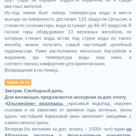
местных жителей.
Из-под земли бьет гейзер, температура воды в месте
выхода на поверхность достигает 110 градусов Цельсия, а
стекая по склонам горы, вода остывает до 40-45 градусов. В
склоне горы оборудовано 13 железных желобков, по
которым стекает вода, встав под струю воды из такого
желоба, можно получить самый настоящий целебный
гидромассаж. Ниже расположено несколько бассейнов и
водоемов, где температура воды еще ниже, а
соответственно, комфортнее для принятия ванн.
Возвращение в гостиницу.
4 день. 04.10
Завтрак. Свободный день.
Для желающих, предлагаются экскурсии за доп. плату.
«
Ольгинские» водопады, -
красивый водопад, окружен
скалами и не зависимо от времени года зеленью, тропа
вдоль чистейшей бирюзовой реки наполняет эмоциями с
самого начала тропы.
Вечером (по желанию за доп. оплату – 1500с чел) едем
на
Абхазское застолье с фольклорным концертом,