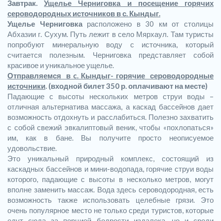
Завтрак.
Ущелье Черниговка и посещение горячих
сероводородных источников в с. Кындыг.
Ущелье Черниговка
расположено в 30 км от столицы
Абхазии г. Сухум. Путь лежит в село Мярхаул. Там туристы
попробуют минеральную воду с источника, который
считается полезным. Черниговка представляет собой
красивое и уникальное ущелье.
Отправляемся в
c
. Кындыг- горячие сероводородные
источники
. (входной билет 350 р. оплачивают на месте)
Падающие с высоты нескольких метров струи воды –
отличная альтернатива массажа, а каскад бассейнов дает
возможность отдохнуть и расслабиться. Полезно захватить
с собой свежий эвкалиптовый веник, чтобы «похлопаться»
им, как в бане. Вы получите просто неописуемое
удовольствие.
Это уникальный природный комплекс, состоящий из
каскадных бассейнов и мини-водопада, горячие струи воды
которого, падающие с высоты в несколько метров, могут
вполне заменить массаж. Вода здесь сероводородная, есть
возможность также использовать целебные грязи. Это
очень популярное место не только среди туристов, которые
едут сюда за порцией бодрости издалека, но и среди