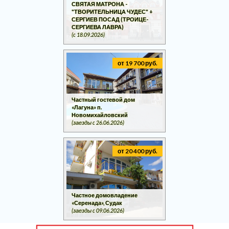
СВЯТАЯ МАТРОНА -
"ТВОРИТЕЛЬНИЦА ЧУДЕС" +
СЕРГИЕВ ПОСАД (ТРОИЦЕ-
СЕРГИЕВА ЛАВРА)
(c 18.09.2026)
от 19 700 руб.
Частный гостевой дом
«Лагуна» п.
Новомихайловский
(заезды c 26.06.2026)
от 20 400 руб.
Частное домовладение
«Серенада», Судак
(заезды c 09.06.2026)