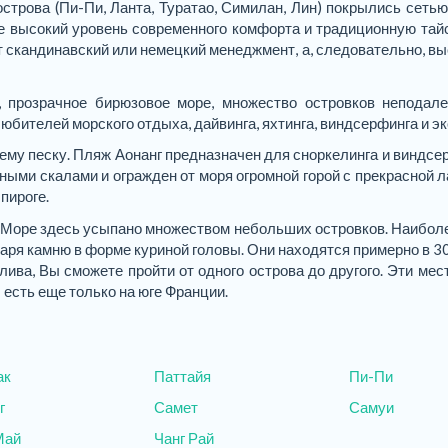
строва (Пи-Пи, Ланта, Туратао, Симилан, Лин) покрылись сеть
е высокий уровень современного комфорта и традиционную тайс
скандинавский или немецкий менеджмент, а, следовательно, вы
прозрачное бирюзовое море, множество островков неподале
бителей морского отдыха, дайвинга, яхтинга, виндсерфинга и эк
му песку. Пляж Аонанг предназначен для сноркелинга и виндсе
ными скалами и огражден от моря огромной горой с прекрасной л
пироге.
. Море здесь усыпано множеством небольших островков. Наибол
одаря камню в форме куриной головы. Они находятся примерно в 3
тлива, Вы сможете пройти от одного острова до другого. Эти ме
 есть еще только на юге Франции.
ак
Паттайя
Пи-Пи
г
Самет
Самуи
Май
Чанг Рай