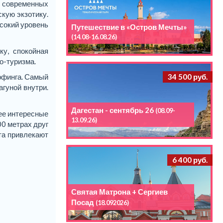
ю современных
кую экзотику.
сокий уровень
Путешествие в «Остров Мечты»
(14.08-16.08.26)
ку, спокойная
о-туризма.
рфинга. Самый
34 500 руб.
агуной внутри.
Дагестан - сентябрь 26
(08.09-
ее интересные
13.09.26)
00 метрах друг
ста привлекают
6 400 руб.
Святая Матрона + Сергиев
Посад
(18.092026)