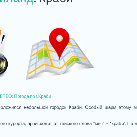
сположился небольшой городок Краби. Особый шарм этому м
 курорта, происходит от тайского слова "меч" – "краби". По л