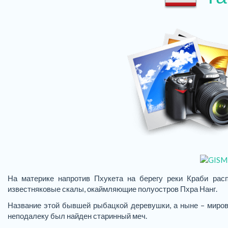
На материке напротив Пхукета на берегу реки Краби ра
известняковые скалы, окаймляющие полуостров Пхра Нанг.
Название этой бывшей рыбацкой деревушки, а ныне – мирового
неподалеку был найден старинный меч.