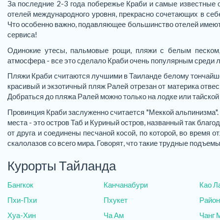
За последние 2-3 года побережье Краби и самые известные о
отелей международного уровня, прекрасно сочетающих в себ
Что особенно важно, подавляющее большинство отелей имеют 
сервиса!
Одинокие утесы, пальмовые рощи, пляжи с белым песком, 
атмосфера - все это сделало Краби очень популярным среди лю
Пляжи Краби считаются лучшими в Таиланде белому тончайше
красивый и экзотичный пляж Ралей отрезан от материка отвес
Добраться до пляжа Ралей можно только на лодке или тайской 
Провинция Краби заслуженно считается "Меккой альпинизма"
места - это остров Таб и Куриный остров, названный так благ
от друга и соединены песчаной косой, по которой, во время о
скалолазов со всего мира. Говорят, что такие трудные подъемы
Курорты Тайланда
Бангкок
Канчанабури
Као Л
Пхи-Пхи
Пхукет
Район
Хуа-Хин
Ча Ам
Чанг 