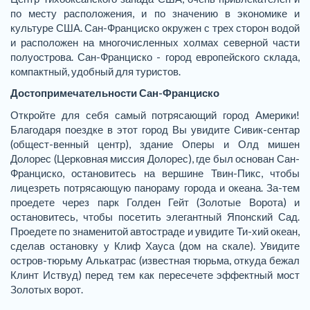
по месту расположения, и по значению в экономике и
культуре США. Сан-Франциско окружен с трех сторон водой
и расположен на многочисленных холмах северной части
полуострова. Сан-Франциско - город европейского склада,
компактный, удобный для туристов.
Достопримечательности Сан-Франциско
Откройте для себя самый потрясающий город Америки!
Благодаря поездке в этот город Вы увидите Сивик-сентар
(общест-венный центр), здание Оперы и Олд мишен
Долорес (Церковная миссия Долорес), где был основан Сан-
Франциско, остановитесь на вершине Твин-Пикс, чтобы
лицезреть потрясающую панораму города и океана. За-тем
проедете через парк Голден Гейт (Золотые Ворота) и
остановитесь, чтобы посетить элегантный Японский Сад.
Проедете по знаменитой автостраде и увидите Ти-хий океан,
сделав остановку у Клиф Хауса (дом на скале). Увидите
остров-тюрьму Алькатрас (известная тюрьма, откуда бежал
Клинт Иствуд) перед тем как пересечете эффектный мост
Золотых ворот.