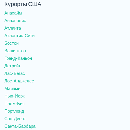
Курорты США
Анахайм
Аннаполис
Атланта
Атлантик-Сити
Бостон
Вашингтон
Гранд-Каньон
Детройт
Лас-Вегас
Лос-Анджелес
Майами
Нью-Йорк
Палм-Бич
Портленд
Сан-Диего
Санта-Барбара