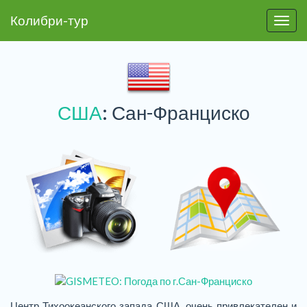
Колибри-тур
Пере
США
: Сан-Франциско
Центр Тихоокеанского запада США, очень привлекателен и