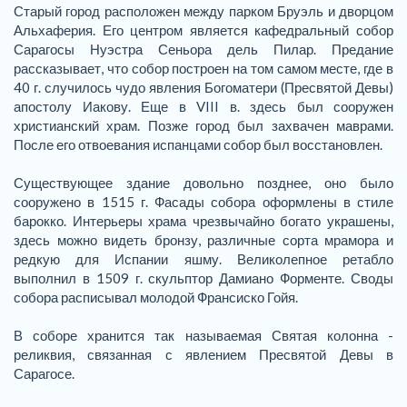
Старый город расположен между парком Бруэль и дворцом
Альхаферия. Его центром является кафедральный собор
Сарагосы Нуэстра Сеньора дель Пилар. Предание
рассказывает, что собор построен на том самом месте, где в
40 г. случилось чудо явления Богоматери (Пресвятой Девы)
апостолу Иакову. Еще в VIII в. здесь был сооружен
христианский храм. Позже город был захвачен маврами.
После его отвоевания испанцами собор был восстановлен.
Существующее здание довольно позднее, оно было
сооружено в 1515 г. Фасады собора оформлены в стиле
барокко. Интерьеры храма чрезвычайно богато украшены,
здесь можно видеть бронзу, различные сорта мрамора и
редкую для Испании яшму. Великолепное ретабло
выполнил в 1509 г. скульптор Дамиано Форменте. Своды
собора расписывал молодой Франсиско Гойя.
В соборе хранится так называемая Святая колонна -
реликвия, связанная с явлением Пресвятой Девы в
Сарагосе.