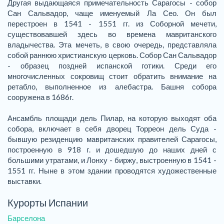
Другая выдающаяся примечательность Сарагосы - собор
Сан Сальвадор, чаще именуемый Ла Сео. Он был
перестроен в 1541 - 1551 гг. из Соборной мечети,
существовавшей здесь во времена мавританского
владычества. Эта мечеть, в свою очередь, представляла
собой раннюю христианскую церковь. Собор Сан Сальвадор
- образец поздней испанской готики. Среди его
многочисленных сокровищ стоит обратить внимание на
ретабло, выполненное из алебастра. Башня собора
сооружена в 1686г.
Ансамбль площади дель Пилар, на которую выходят оба
собора, включает в себя дворец Торреон дель Суда -
бывшую резиденцию мавританских правителей Сарагосы,
построенную в 918 г. и дошедшую до наших дней с
большими утратами, и Лонху - биржу, выстроенную в 1541 -
1551 гг. Ныне в этом здании проводятся художественные
выставки.
Курорты Испании
Барселона