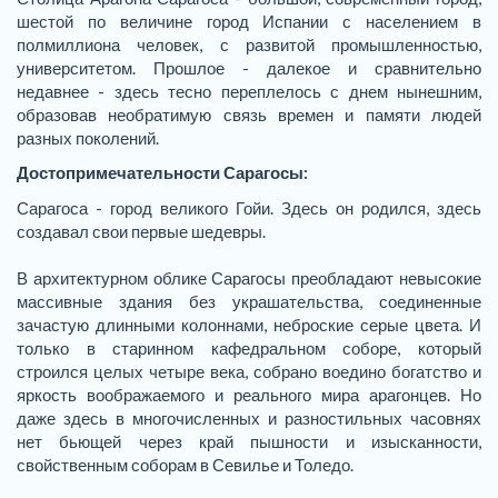
шестой по величине город Испании с населением в
полмиллиона человек, с развитой промышленностью,
университетом. Прошлое - далекое и сравнительно
недавнее - здесь тесно переплелось с днем нынешним,
образовав необратимую связь времен и памяти людей
разных поколений.
Достопримечательности Сарагосы:
Сарагоса - город великого Гойи. Здесь он родился, здесь
создавал свои первые шедевры.
В архитектурном облике Сарагосы преобладают невысокие
массивные здания без украшательства, соединенные
зачастую длинными колоннами, неброские серые цвета. И
только в старинном кафедральном соборе, который
строился целых четыре века, собрано воедино богатство и
яркость воображаемого и реального мира арагонцев. Но
даже здесь в многочисленных и разностильных часовнях
нет бьющей через край пышности и изысканности,
свойственным соборам в Севилье и Толедо.