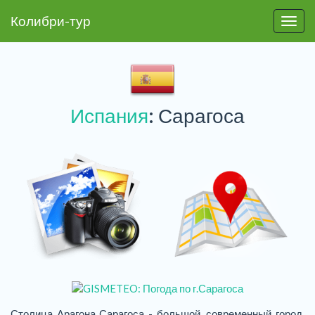
Колибри-тур
Пере
Испания
: Сарагоса
Столица Арагона Сарагоса - большой, современный город,